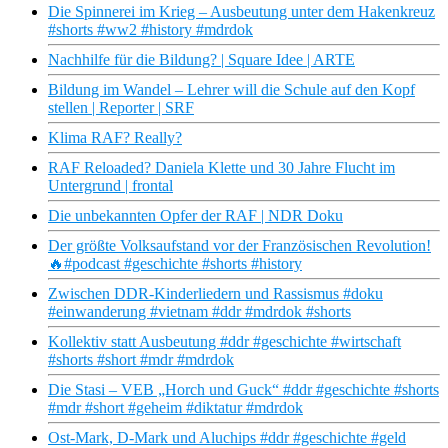
Die Spinnerei im Krieg – Ausbeutung unter dem Hakenkreuz
#shorts #ww2 #history #mdrdok
Nachhilfe für die Bildung? | Square Idee | ARTE
Bildung im Wandel – Lehrer will die Schule auf den Kopf
stellen | Reporter | SRF
Klima RAF? Really?
RAF Reloaded? Daniela Klette und 30 Jahre Flucht im
Untergrund | frontal
Die unbekannten Opfer der RAF | NDR Doku
Der größte Volksaufstand vor der Französischen Revolution!
🔥#podcast #geschichte #shorts #history
Zwischen DDR-Kinderliedern und Rassismus #doku
#einwanderung #vietnam #ddr #mdrdok #shorts
Kollektiv statt Ausbeutung #ddr #geschichte #wirtschaft
#shorts #short #mdr #mdrdok
Die Stasi – VEB „Horch und Guck“ #ddr #geschichte #shorts
#mdr #short #geheim #diktatur #mdrdok
Ost-Mark, D-Mark und Aluchips #ddr #geschichte #geld