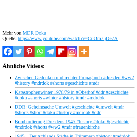
Mehr von
MDR Doku
Quelle:
https://www.youtube.com/watch?v=CuOm7ljDe7A
Ähnliche Videos:
Zwischen Gedenken und rechter Propaganda #dresden #ww2
#history #mdrdok #shorts #geschichte #mdr
Katastrophenwinter 1978/79 in #Oberhof #ddr #geschichte
#doku #shorts #winter #history #mdr #mdrdok
DDR: Geheimsache Umwelt #geschichte #umwelt #mdr
#shorts #short #doku #history #mdrdok #ddr
Bombardierung Dresdens 1945 #history #doku #geschichte
#mdrdok #shorts #ww2 #mdr #frauenkirche
1945 – Deutschlands Städte in Trümmern #history #mdrdok