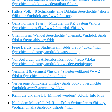
#geschichte #doku #wiederaufbau #shorts
Hitlers Volk – 8 Schicksale, eine Diktatur #geschichte #shorts
#diktatur #mdrdok #ns #ww2 #history
Ganz normale Täter? – Mitläufer im KZ-System #shorts
#geschichte #ns #kz #ww2 #mdrdok #history
Chemnitz im Wandel #geschichte #chemnitz #mdrdok #mdr
#doku #retro #history #ddr
Freie Berufs- und Studienwahl? #ddr #retro #doku #mdr
#geschichte #history #mdrdok #ausbildung
Von Aufbruch bis Arbeitslosigkeit #ddr #retro #doku
#geschichte #history #mdrdok #wiedervereinigung
Verscharrt & vermisst #history #zweiterweltkrieg #ww2
#doku #geschichte #mdrdok #mdr
Vergessene Schicksale #history #mdr #doku #geschichte
#mdrdok #ww2 #zweiterweltkrieg
Kann die Ukraine EU-Mitglied werden? | ARTE Info Plus
Nach dem Mauerfall: Mafia in Erfurt #crime #retro #history
#polizei #mafia #mdrdok #shorts #mdr