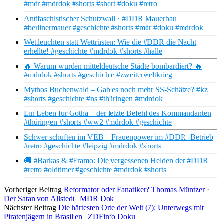
#mdr #mdrdok #shorts #short #doku #retro
Antifaschistischer Schutzwall · #DDR Mauerbau
#berlinermauer #geschichte #shorts #mdr #doku #mdrdok
Wettleuchten statt Wettrüsten: Wie die #DDR die Nacht
erhellte! #geschichte #mdrdok #shorts #halle
🔥 Warum wurden mitteldeutsche Städte bombardiert? 🔥
#mdrdok #shorts #geschichte #zweiterweltkrieg
Mythos Buchenwald – Gab es noch mehr SS-Schätze? #kz
#shorts #geschichte #ns #thüringen #mdrdok
Ein Leben für Gotha – der letzte Befehl des Kommandanten
#thüringen #shorts #ww2 #mdrdok #geschichte
Schwer schuften im VEB – Frauenpower im #DDR -Betrieb
#retro #geschichte #leipzig #mdrdok #shorts
🚚 #Barkas & #Framo: Die vergessenen Helden der #DDR
#retro #oldtimer #geschichte #mdrdok #shorts
Vorheriger Beitrag
Reformator oder Fanatiker? Thomas Müntzer ·
Der Satan von Allstedt | MDR Dok
Nächster Beitrag
Die härtesten Orte der Welt (7): Unterwegs mit
Piratenjägern in Brasilien | ZDFinfo Doku