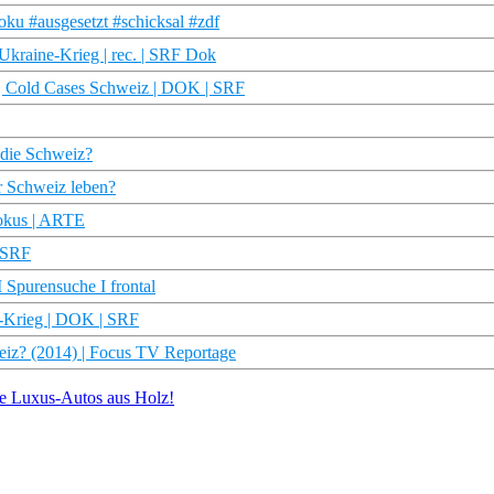
oku #ausgesetzt #schicksal #zdf
Ukraine-Krieg | rec. | SRF Dok
t | Cold Cases Schweiz | DOK | SRF
 die Schweiz?
er Schweiz leben?
Fokus | ARTE
| SRF
 Spurensuche I frontal
ne-Krieg | DOK | SRF
weiz? (2014) | Focus TV Reportage
e Luxus-Autos aus Holz!