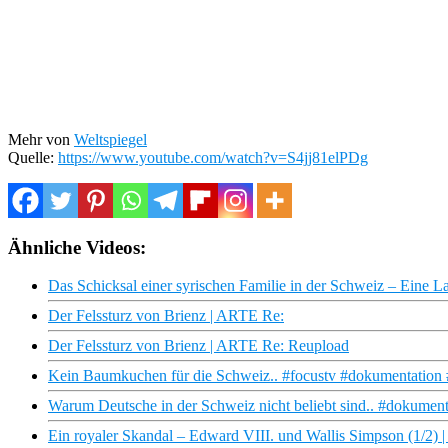
Mehr von
Weltspiegel
Quelle:
https://www.youtube.com/watch?v=S4jj81elPDg
Ähnliche Videos:
Das Schicksal einer syrischen Familie in der Schweiz – Eine 
Der Felssturz von Brienz | ARTE Re:
Der Felssturz von Brienz | ARTE Re: Reupload
Kein Baumkuchen für die Schweiz.. #focustv #dokumentation
Warum Deutsche in der Schweiz nicht beliebt sind.. #dokument
Ein royaler Skandal – Edward VIII. und Wallis Simpson (1/2