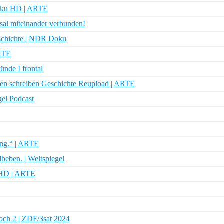
 Doku HD | ARTE
sal miteinander verbunden!
eschichte | NDR Doku
ARTE
nde I frontal
len schreiben Geschichte Reupload | ARTE
gel Podcast
ung.“ | ARTE
eben. | Weltspiegel
u HD | ARTE
och 2 | ZDF/3sat 2024