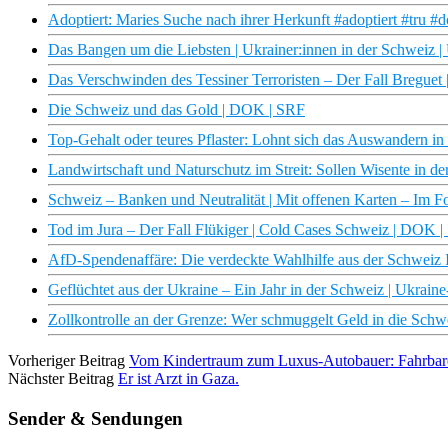
Adoptiert: Maries Suche nach ihrer Herkunft #adoptiert #tru #d
Das Bangen um die Liebsten | Ukrainer:innen in der Schweiz | 
Das Verschwinden des Tessiner Terroristen – Der Fall Bregue
Die Schweiz und das Gold | DOK | SRF
Top-Gehalt oder teures Pflaster: Lohnt sich das Auswandern in
Landwirtschaft und Naturschutz im Streit: Sollen Wisente in d
Schweiz – Banken und Neutralität | Mit offenen Karten – Im 
Tod im Jura – Der Fall Flükiger | Cold Cases Schweiz | DOK 
AfD-Spendenaffäre: Die verdeckte Wahlhilfe aus der Schweiz I
Geflüchtet aus der Ukraine – Ein Jahr in der Schweiz | Ukrai
Zollkontrolle an der Grenze: Wer schmuggelt Geld in die Sch
Vorheriger Beitrag
Vom Kindertraum zum Luxus-Autobauer: Fahrbar
Nächster Beitrag
Er ist Arzt in Gaza.
Sender & Sendungen