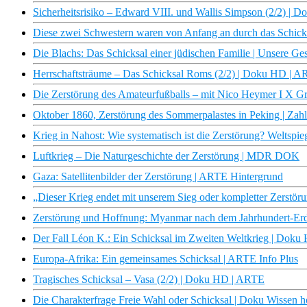
Sicherheitsrisiko – Edward VIII. und Wallis Simpson (2/2) |
Diese zwei Schwestern waren von Anfang an durch das Schick
Die Blachs: Das Schicksal einer jüdischen Familie | Unsere G
Herrschaftsträume – Das Schicksal Roms (2/2) | Doku HD | 
Die Zerstörung des Amateurfußballs – mit Nico Heymer I X Grü
Oktober 1860, Zerstörung des Sommerpalastes in Peking | Zah
Krieg in Nahost: Wie systematisch ist die Zerstörung? Weltspie
Luftkrieg – Die Naturgeschichte der Zerstörung | MDR DOK
Gaza: Satellitenbilder der Zerstörung | ARTE Hintergrund
„Dieser Krieg endet mit unserem Sieg oder kompletter Zerstör
Zerstörung und Hoffnung: Myanmar nach dem Jahrhundert-Erdb
Der Fall Léon K.: Ein Schicksal im Zweiten Weltkrieg | Dok
Europa-Afrika: Ein gemeinsames Schicksal | ARTE Info Plus
Tragisches Schicksal – Vasa (2/2) | Doku HD | ARTE
Die Charakterfrage Freie Wahl oder Schicksal | Doku Wissen h