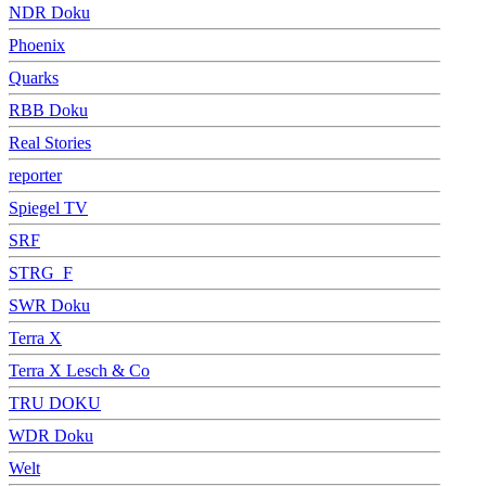
NDR Doku
Phoenix
Quarks
RBB Doku
Real Stories
reporter
Spiegel TV
SRF
STRG_F
SWR Doku
Terra X
Terra X Lesch & Co
TRU DOKU
WDR Doku
Welt