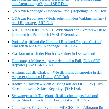
und Atemübungen? | rec. | SRF Dok
Q&A zur Reportage «Eisbaden» | rec. | Reportage | SRF Dok
Q&A zur Reportage «Wiedersehen mit den Waldmenschen» |
rec. | Reportage | SRF Dok
KRIEG AM KIPPPUNKT: Widerstand der Ukrainer – Diese
Optionen hat Putin noch | WELT Reportage
Putins Angriff auf die Ukraine | Russland-Experte Christof
Franzen in Moskau | Reportage | SRF Dok
Was kommt nach der Flucht? Ukrainer in Deutschland
Höhenangst Meine Angst vor dem tiefen Fall | Doku SRF
Reporter | 3SAT SRF 2021
Ansturm auf die Chalets – Wie die Immobilienpreise in den
Alpen explodieren | Doku | SRF Dok
Radikale Christen – Mein Ausstieg aus der OCG (2/2) | Ivo
Sasek und seine Sekte | Reportage |SRF Dok
Schwanger nach Totgeburt | Risikoschwangerschaft und
bange Stunden nach der Geburt | Doku | SRF Dok
Chronisches Fatigue-Syndrom ME/CFS – Ein Albtraum für