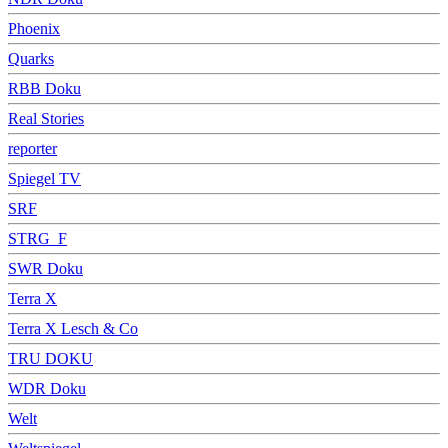
Phoenix
Quarks
RBB Doku
Real Stories
reporter
Spiegel TV
SRF
STRG_F
SWR Doku
Terra X
Terra X Lesch & Co
TRU DOKU
WDR Doku
Welt