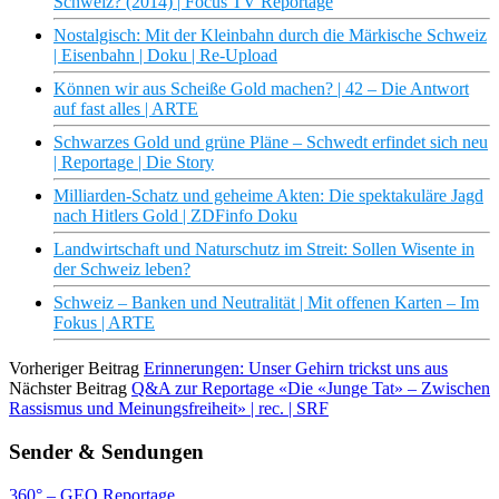
Schweiz? (2014) | Focus TV Reportage
Nostalgisch: Mit der Kleinbahn durch die Märkische Schweiz
| Eisenbahn | Doku | Re-Upload
Können wir aus Scheiße Gold machen? | 42 – Die Antwort
auf fast alles | ARTE
Schwarzes Gold und grüne Pläne – Schwedt erfindet sich neu
| Reportage | Die Story
Milliarden-Schatz und geheime Akten: Die spektakuläre Jagd
nach Hitlers Gold | ZDFinfo Doku
Landwirtschaft und Naturschutz im Streit: Sollen Wisente in
der Schweiz leben?
Schweiz – Banken und Neutralität | Mit offenen Karten – Im
Fokus | ARTE
Vorheriger Beitrag
Erinnerungen: Unser Gehirn trickst uns aus
Nächster Beitrag
Q&A zur Reportage «Die «Junge Tat» – Zwischen
Rassismus und Meinungsfreiheit» | rec. | SRF
Sender & Sendungen
360° – GEO Reportage