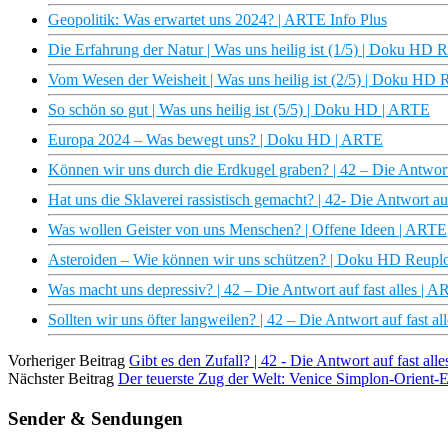
Geopolitik: Was erwartet uns 2024? | ARTE Info Plus
Die Erfahrung der Natur | Was uns heilig ist (1/5) | Doku HD
Vom Wesen der Weisheit | Was uns heilig ist (2/5) | Doku HD
So schön so gut | Was uns heilig ist (5/5) | Doku HD | ARTE
Europa 2024 – Was bewegt uns? | Doku HD | ARTE
Können wir uns durch die Erdkugel graben? | 42 – Die Antwort
Hat uns die Sklaverei rassistisch gemacht? | 42- Die Antwort au
Was wollen Geister von uns Menschen? | Offene Ideen | ARTE
Asteroiden – Wie können wir uns schützen? | Doku HD Reupl
Was macht uns depressiv? | 42 – Die Antwort auf fast alles | 
Sollten wir uns öfter langweilen? | 42 – Die Antwort auf fast a
Vorheriger Beitrag
Gibt es den Zufall? | 42 - Die Antwort auf fast al
Nächster Beitrag
Der teuerste Zug der Welt: Venice Simplon-Orient-E
Sender & Sendungen