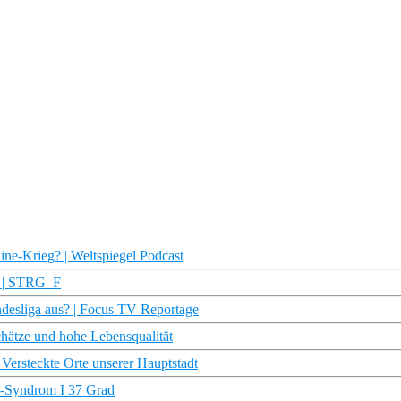
ne-Krieg? | Weltspiegel Podcast
g? | STRG_F
undesliga aus? | Focus TV Reportage
hätze und hohe Lebensqualität
Versteckte Orte unserer Hauptstadt
n-Syndrom I 37 Grad