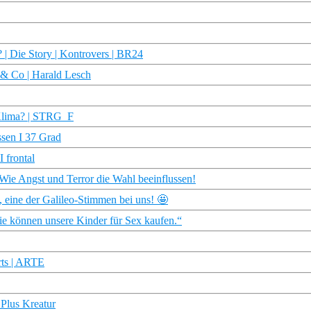
 | Die Story | Kontrovers | BR24
h & Co | Harald Lesch
s Klima? | STRG_F
ssen I 37 Grad
 frontal
ngst und Terror die Wahl beeinflussen!
 eine der Galileo-Stimmen bei uns! 🤩
ie können unsere Kinder für Sex kaufen.“
orts | ARTE
Plus Kreatur