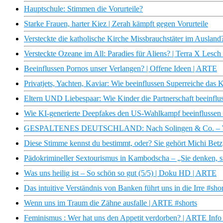
Hauptschule: Stimmen die Vorurteile?
Starke Frauen, harter Kiez | Zerah kämpft gegen Vorurteile
Versteckte die katholische Kirche Missbrauchstäter im Ausland?
Versteckte Ozeane im All: Paradies für Aliens? | Terra X Lesc
Beeinflussen Pornos unser Verlangen? | Offene Ideen | ARTE
Privatjets, Yachten, Kaviar: Wie beeinflussen Superreiche da
Eltern UND Liebespaar: Wie Kinder die Partnerschaft beeinflu
Wie KI-generierte Deepfakes den US-Wahlkampf beeinflussen I
GESPALTENES DEUTSCHLAND: Nach Solingen & Co. – Wie A
Diese Stimme kennst du bestimmt, oder? Sie gehört Michi Betz,
Pädokrimineller Sextourismus in Kambodscha – „Sie denken, s
Was uns heilig ist – So schön so gut (5/5) | Doku HD | ARTE
Das intuitive Verständnis von Banken führt uns in die Irre #sh
Wenn uns im Traum die Zähne ausfalle | ARTE #shorts
Feminismus : Wer hat uns den Appetit verdorben? | ARTE Info 