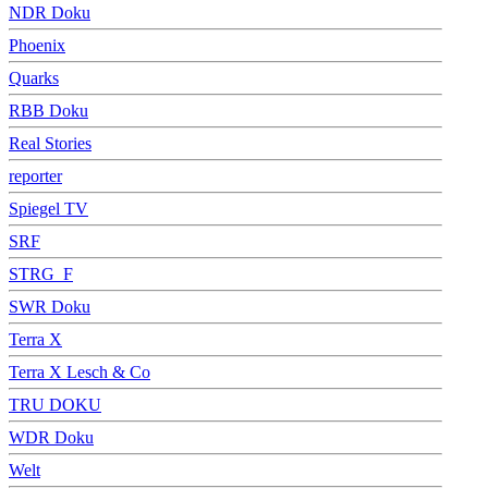
NDR Doku
Phoenix
Quarks
RBB Doku
Real Stories
reporter
Spiegel TV
SRF
STRG_F
SWR Doku
Terra X
Terra X Lesch & Co
TRU DOKU
WDR Doku
Welt