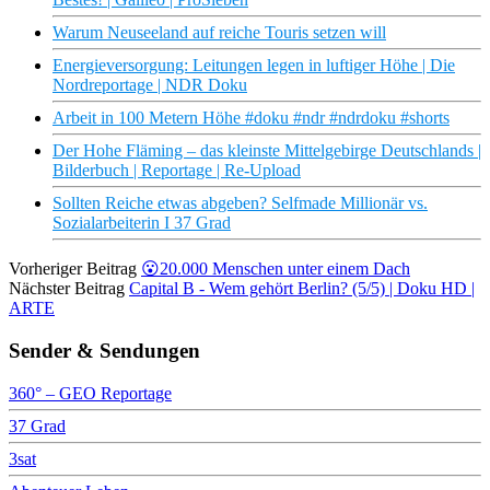
Warum Neuseeland auf reiche Touris setzen will
Energieversorgung: Leitungen legen in luftiger Höhe | Die
Nordreportage | NDR Doku
Arbeit in 100 Metern Höhe #doku #ndr #ndrdoku #shorts
Der Hohe Fläming – das kleinste Mittelgebirge Deutschlands |
Bilderbuch | Reportage | Re-Upload
Sollten Reiche etwas abgeben? Selfmade Millionär vs.
Sozialarbeiterin I 37 Grad
Vorheriger Beitrag
😮20.000 Menschen unter einem Dach
Nächster Beitrag
Capital B - Wem gehört Berlin? (5/5) | Doku HD |
ARTE
Sender & Sendungen
360° – GEO Reportage
37 Grad
3sat