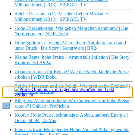
Millionärinnen (2013) | SPIEGEL TV
Reiche Russinnen (1): Aus dem Leben Moskauer
Millionärinnen (2013) | SPIEGEL TV
Hohe Energiekosten: Wie gehen Menschen damit um? | Die
Nordreportage | NDR Doku
Hohe Spritpreise, wenig Alternativen: Autofahrer am Land
unter Druck | Die Story | Kontrovers | BR24
Kleine Rente, hohe Preise – Armutsfalle Inflation | Die Story |
Kontrovers | BR24
Urlaub nur noch für Reiche? Wie die Niederlande die Preise
erhöhen | WDR Doku
Reiche Menschen und die Politik: Wie groß ist ihr Einfluss? |
NDR Doku | 45 Min
Billig- vs. Markenprodukte: Wo können wir uns hohe Preise
×
sparen? | Galileo | ProSieben
Kupfer: Hohe Preise, schmutziger Abbau, saubere Energie |
Doku | NDR | 45 Min
Jobs in schwindelerregender Höhe: Vincent & Jan geben ihr
Bestes! | Galileo | ProSieben