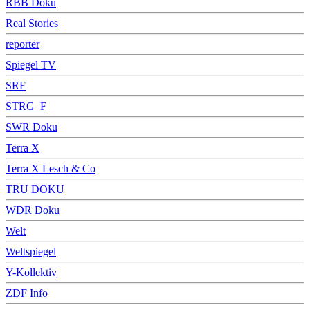
RBB Doku
Real Stories
reporter
Spiegel TV
SRF
STRG_F
SWR Doku
Terra X
Terra X Lesch & Co
TRU DOKU
WDR Doku
Welt
Weltspiegel
Y-Kollektiv
ZDF Info