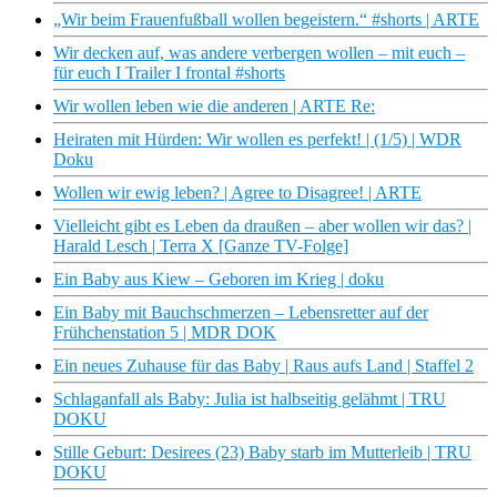
„Wir beim Frauenfußball wollen begeistern.“ #shorts | ARTE
Wir decken auf, was andere verbergen wollen – mit euch –
für euch I Trailer I frontal #shorts
Wir wollen leben wie die anderen | ARTE Re:
Heiraten mit Hürden: Wir wollen es perfekt! | (1/5) | WDR
Doku
Wollen wir ewig leben? | Agree to Disagree! | ARTE
Vielleicht gibt es Leben da draußen – aber wollen wir das? |
Harald Lesch | Terra X [Ganze TV-Folge]
Ein Baby aus Kiew – Geboren im Krieg | doku
Ein Baby mit Bauchschmerzen – Lebensretter auf der
Frühchenstation 5 | MDR DOK
Ein neues Zuhause für das Baby | Raus aufs Land | Staffel 2
Schlaganfall als Baby: Julia ist halbseitig gelähmt | TRU
DOKU
Stille Geburt: Desirees (23) Baby starb im Mutterleib | TRU
DOKU