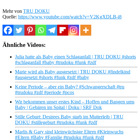
Mehr von
TRU DOKU
Quelle:
https://www.youtube.com/watch?v=V2KgXDLB-i8
Ähnliche Videos:
Julia hatte als Baby einen Schlaganfall | TRU DOKU #shorts
#schlaganfall #baby #trudoku #funk #zdf
Marie wird als Baby ausgesetzt | TRU DOKU #findelkind
#ausgesetzt #shorts #funk #zdf #baby
Keine Periode – aber ein Baby? #Schwangerschaft #tru
#trudoku #zdf #periode #pcos
Wir bekommen unser erstes Kind – Hoffen und Bangen ums
Baby | Gebären im Spital | Doku | SRF Dok
Stille Geburt: Desirees Baby starb im Mutterleib | TRU
DOKU #stillegeburt #trudoku #funk #zdf
Marlis & Gary sind kleinwüchsige Eltern #Kleinwuchs
#Eltern #Baby #Familie #trudoku #funk #zdf