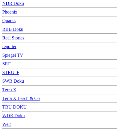
NDR Doku
Phoenix
Quarks
RBB Doku
Real Stories
reporter
Spiegel TV
SRF
STRG_F
SWR Doku
Terra X
Terra X Lesch & Co
TRU DOKU
WDR Doku
Welt