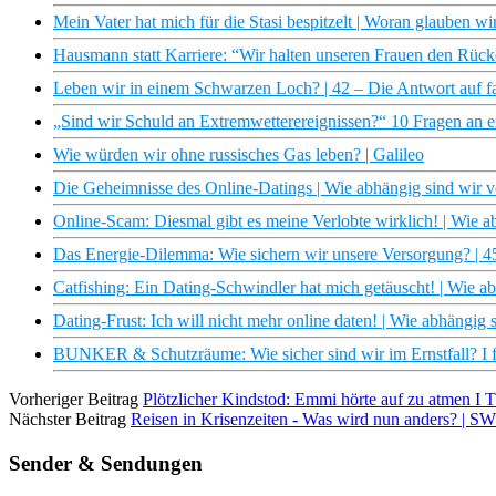
Mein Vater hat mich für die Stasi bespitzelt | Woran glauben wi
Hausmann statt Karriere: “Wir halten unseren Frauen den Rücke
Leben wir in einem Schwarzen Loch? | 42 – Die Antwort auf fa
„Sind wir Schuld an Extremwetterereignissen?“ 10 Fragen an ei
Wie würden wir ohne russisches Gas leben? | Galileo
Die Geheimnisse des Online-Datings | Wie abhängig sind wir 
Online-Scam: Diesmal gibt es meine Verlobte wirklich! | Wie 
Das Energie-Dilemma: Wie sichern wir unsere Versorgung? | 
Catfishing: Ein Dating-Schwindler hat mich getäuscht! | Wie 
Dating-Frust: Ich will nicht mehr online daten! | Wie abhängig
BUNKER & Schutzräume: Wie sicher sind wir im Ernstfall? I f
Vorheriger Beitrag
Plötzlicher Kindstod: Emmi hörte auf zu atmen
Nächster Beitrag
Reisen in Krisenzeiten - Was wird nun anders? | 
Sender & Sendungen