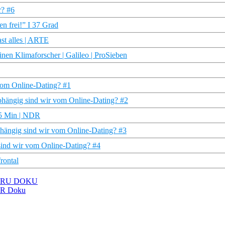
r? #6
n frei!” I 37 Grad
st alles | ARTE
nen Klimaforscher | Galileo | ProSieben
vom Online-Dating? #1
abhängig sind wir vom Online-Dating? #2
45 Min | NDR
abhängig sind wir vom Online-Dating? #3
 sind wir vom Online-Dating? #4
rontal
 I TRU DOKU
SWR Doku