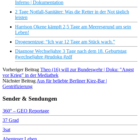
Inferno | Dokumentation
2 Tage Notfall-Sanitäter: Was die Retter in der Not täglich
leisten
Harrison Okene kämpft 2,5 Tage am Meeresgrund um sein
Leben!
Drogenentzug: “Ich war 12 Tage am Stück wach.”
Diagnose Wechseljahre 3 Tage nach dem 18. Geburtstag
#wechseljahre #trudoku #zdf
Vorheriger Beitrag
Theo (16) will zur Bundeswehr | Doku: "Angst
vor Krieg" in der Mediathek
Nächster Beitrag
Aus für beliebte Berliner Kiez-Bar |
Gentrifizierung
Sender & Sendungen
360° – GEO Reportage
37 Grad
3sat
Abenteuer Leben