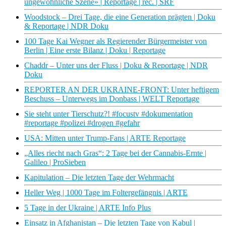
ungewöhnliche Szene» | Reportage | rec. | SRF
Woodstock – Drei Tage, die eine Generation prägten | Doku
& Reportage | NDR Doku
100 Tage Kai Wegner als Regierender Bürgermeister von
Berlin | Eine erste Bilanz | Doku | Reportage
Chaddr – Unter uns der Fluss | Doku & Reportage | NDR
Doku
REPORTER AN DER UKRAINE-FRONT: Unter heftigem
Beschuss – Unterwegs im Donbass | WELT Reportage
Sie steht unter Tierschutz?! #focustv #dokumentation
#reportage #polizei #drogen #gefahr
USA: Mitten unter Trump-Fans | ARTE Reportage
„Alles riecht nach Gras“: 2 Tage bei der Cannabis-Ernte |
Galileo | ProSieben
Kapitulation – Die letzten Tage der Wehrmacht
Heller Weg | 1000 Tage im Foltergefängnis | ARTE
5 Tage in der Ukraine | ARTE Info Plus
Einsatz in Afghanistan – Die letzten Tage von Kabul |