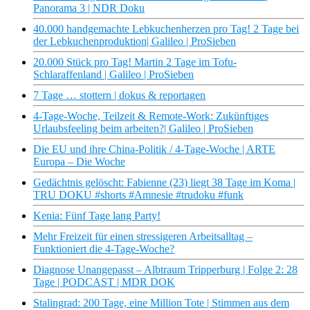
Panorama 3 | NDR Doku
40.000 handgemachte Lebkuchenherzen pro Tag! 2 Tage bei
der Lebkuchenproduktion| Galileo | ProSieben
20.000 Stück pro Tag! Martin 2 Tage im Tofu-
Schlaraffenland | Galileo | ProSieben
7 Tage … stottern | dokus & reportagen
4-Tage-Woche, Teilzeit & Remote-Work: Zukünftiges
Urlaubsfeeling beim arbeiten?| Galileo | ProSieben
Die EU und ihre China-Politik / 4-Tage-Woche | ARTE
Europa – Die Woche
Gedächtnis gelöscht: Fabienne (23) liegt 38 Tage im Koma |
TRU DOKU #shorts #Amnesie #trudoku #funk
Kenia: Fünf Tage lang Party!
Mehr Freizeit für einen stressigeren Arbeitsalltag –
Funktioniert die 4-Tage-Woche?
Diagnose Unangepasst – Albtraum Tripperburg | Folge 2: 28
Tage | PODCAST | MDR DOK
Stalingrad: 200 Tage, eine Million Tote | Stimmen aus dem