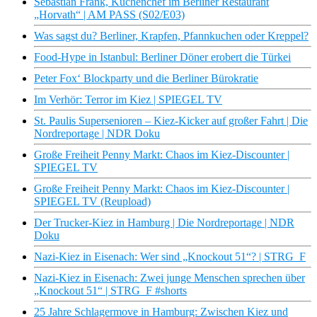
Sebastian Frank, Küchenchef im Berliner Restaurant
„Horvath“ | AM PASS (S02/E03)
Was sagst du? Berliner, Krapfen, Pfannkuchen oder Kreppel?
Food-Hype in Istanbul: Berliner Döner erobert die Türkei
Peter Fox‘ Blockparty und die Berliner Bürokratie
Im Verhör: Terror im Kiez | SPIEGEL TV
St. Paulis Supersenioren – Kiez-Kicker auf großer Fahrt | Die
Nordreportage | NDR Doku
Große Freiheit Penny Markt: Chaos im Kiez-Discounter |
SPIEGEL TV
Große Freiheit Penny Markt: Chaos im Kiez-Discounter |
SPIEGEL TV (Reupload)
Der Trucker-Kiez in Hamburg | Die Nordreportage | NDR
Doku
Nazi-Kiez in Eisenach: Wer sind „Knockout 51“? | STRG_F
Nazi-Kiez in Eisenach: Zwei junge Menschen sprechen über
„Knockout 51“ | STRG_F #shorts
25 Jahre Schlagermove in Hamburg: Zwischen Kiez und