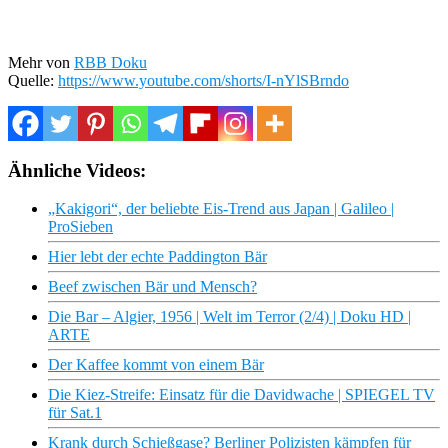
Mehr von
RBB Doku
Quelle:
https://www.youtube.com/shorts/I-nYlSBrndo
Ähnliche Videos:
„Kakigori“, der beliebte Eis-Trend aus Japan | Galileo |
ProSieben
Hier lebt der echte Paddington Bär
Beef zwischen Bär und Mensch?
Die Bar – Algier, 1956 | Welt im Terror (2/4) | Doku HD |
ARTE
Der Kaffee kommt von einem Bär
Die Kiez-Streife: Einsatz für die Davidwache | SPIEGEL TV
für Sat.1
Krank durch Schießgase? Berliner Polizisten kämpfen für