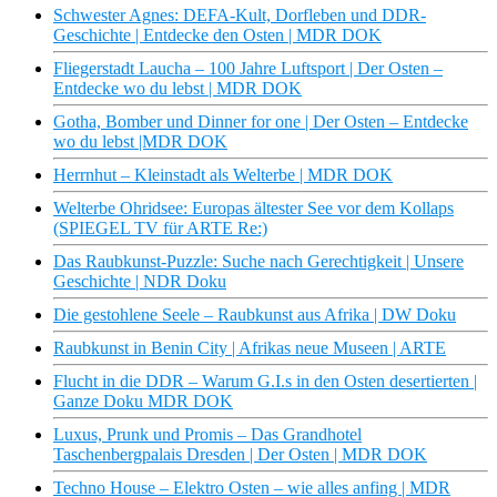
Schwester Agnes: DEFA-Kult, Dorfleben und DDR-
Geschichte | Entdecke den Osten | MDR DOK
Fliegerstadt Laucha – 100 Jahre Luftsport | Der Osten –
Entdecke wo du lebst | MDR DOK
Gotha, Bomber und Dinner for one | Der Osten – Entdecke
wo du lebst |MDR DOK
Herrnhut – Kleinstadt als Welterbe | MDR DOK
Welterbe Ohridsee: Europas ältester See vor dem Kollaps
(SPIEGEL TV für ARTE Re:)
Das Raubkunst-Puzzle: Suche nach Gerechtigkeit | Unsere
Geschichte | NDR Doku
Die gestohlene Seele – Raubkunst aus Afrika | DW Doku
Raubkunst in Benin City | Afrikas neue Museen | ARTE
Flucht in die DDR – Warum G.I.s in den Osten desertierten |
Ganze Doku MDR DOK
Luxus, Prunk und Promis – Das Grandhotel
Taschenbergpalais Dresden | Der Osten | MDR DOK
Techno House – Elektro Osten – wie alles anfing | MDR