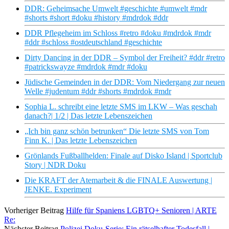
DDR: Geheimsache Umwelt #geschichte #umwelt #mdr
#shorts #short #doku #history #mdrdok #ddr
DDR Pflegeheim im Schloss #retro #doku #mdrdok #mdr
#ddr #schloss #ostdeutschland #geschichte
Dirty Dancing in der DDR – Symbol der Freiheit? #ddr #retro
#patrickswayze #mdrdok #mdr #doku
Jüdische Gemeinden in der DDR: Vom Niedergang zur neuen
Welle #judentum #ddr #shorts #mdrdok #mdr
Sophia L. schreibt eine letzte SMS im LKW – Was geschah
danach?| 1/2 | Das letzte Lebenszeichen
„Ich bin ganz schön betrunken“ Die letzte SMS von Tom
Finn K. | Das letzte Lebenszeichen
Grönlands Fußballhelden: Finale auf Disko Island | Sportclub
Story | NDR Doku
Die KRAFT der Atemarbeit & die FINALE Auswertung |
JENKE. Experiment
Vorheriger Beitrag
Hilfe für Spaniens LGBTQ+ Senioren | ARTE
Re:
Nächster Beitrag
Polizei Doku-Serie: Ein rätselhafter Todesfall |