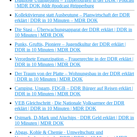
Diagnose Unangepasst – Tripperburgen in der DDR | Podcast
| MDR DOK #ddr #podcast #tripperburg
Kollektivierung statt Ausbeutung – Planwirtschaft der DDR
erklärt | DDR in 10 Minuten – MDR DOK
Die Stasi – Überwachungsapparat der DDR erklärt | DDR in
10 Minuten | MDR DOK
Punks, Gruftis, Pioniere – Jugendkultur der DDR erklärt |
DDR in 10 Minuten | MDR DOK
Verordnete Emanzipation – Frauenrechte in der DDR erklärt |
DDR in 10 Minuten | MDR DOK
Der Traum von der Platte – Wohnungsbau in der DDR erklärt
| DDR in 10 Minuten | MDR DOK
Camping, Ungarn, FDGB – DDR Bürger auf Reisen erklärt |
DDR in 10 Minuten | MDR DOK
VEB Gleichschritt · Die Nationale Volksarmee der DDR
erklärt | DDR in 10 Minuten | MDR DOK
Ostmark, D-Mark und Aluchips · DDR Geld erklärt | DDR in
10 Minuten | MDR DOK
Abgas, Kohle & Chemie · Umweltschutz und