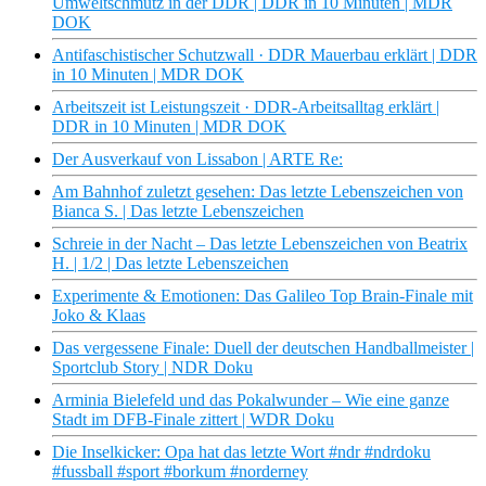
Umweltschmutz in der DDR | DDR in 10 Minuten | MDR
DOK
Antifaschistischer Schutzwall · DDR Mauerbau erklärt | DDR
in 10 Minuten | MDR DOK
Arbeitszeit ist Leistungszeit · DDR-Arbeitsalltag erklärt |
DDR in 10 Minuten | MDR DOK
Der Ausverkauf von Lissabon | ARTE Re:
Am Bahnhof zuletzt gesehen: Das letzte Lebenszeichen von
Bianca S. | Das letzte Lebenszeichen
Schreie in der Nacht – Das letzte Lebenszeichen von Beatrix
H. | 1/2 | Das letzte Lebenszeichen
Experimente & Emotionen: Das Galileo Top Brain-Finale mit
Joko & Klaas
Das vergessene Finale: Duell der deutschen Handballmeister |
Sportclub Story | NDR Doku
Arminia Bielefeld und das Pokalwunder – Wie eine ganze
Stadt im DFB-Finale zittert | WDR Doku
Die Inselkicker: Opa hat das letzte Wort #ndr #ndrdoku
#fussball #sport #borkum #norderney