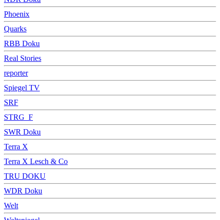
Phoenix
Quarks
RBB Doku
Real Stories
reporter
Spiegel TV
SRF
STRG_F
SWR Doku
Terra X
Terra X Lesch & Co
TRU DOKU
WDR Doku
Welt