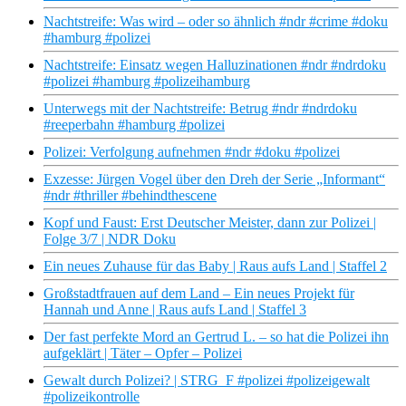
Nachtstreife: Was wird – oder so ähnlich #ndr #crime #doku
#hamburg #polizei
Nachtstreife: Einsatz wegen Halluzinationen #ndr #ndrdoku
#polizei #hamburg #polizeihamburg
Unterwegs mit der Nachtstreife: Betrug #ndr #ndrdoku
#reeperbahn #hamburg #polizei
Polizei: Verfolgung aufnehmen #ndr #doku #polizei
Exzesse: Jürgen Vogel über den Dreh der Serie „Informant“
#ndr #thriller #behindthescene
Kopf und Faust: Erst Deutscher Meister, dann zur Polizei |
Folge 3/7 | NDR Doku
Ein neues Zuhause für das Baby | Raus aufs Land | Staffel 2
Großstadtfrauen auf dem Land – Ein neues Projekt für
Hannah und Anne | Raus aufs Land | Staffel 3
Der fast perfekte Mord an Gertrud L. – so hat die Polizei ihn
aufgeklärt | Täter – Opfer – Polizei
Gewalt durch Polizei? | STRG_F #polizei #polizeigewalt
#polizeikontrolle