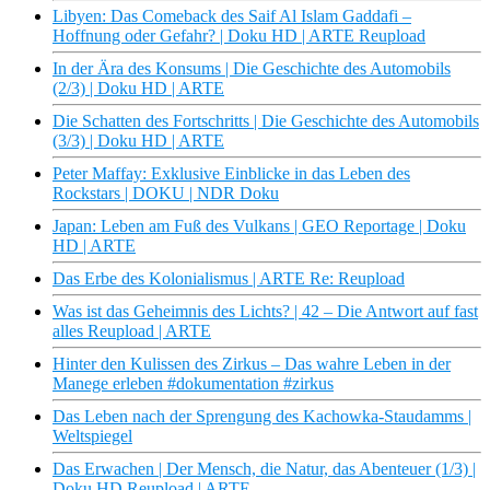
Libyen: Das Comeback des Saif Al Islam Gaddafi –
Hoffnung oder Gefahr? | Doku HD | ARTE Reupload
In der Ära des Konsums | Die Geschichte des Automobils
(2/3) | Doku HD | ARTE
Die Schatten des Fortschritts | Die Geschichte des Automobils
(3/3) | Doku HD | ARTE
Peter Maffay: Exklusive Einblicke in das Leben des
Rockstars | DOKU | NDR Doku
Japan: Leben am Fuß des Vulkans | GEO Reportage | Doku
HD | ARTE
Das Erbe des Kolonialismus | ARTE Re: Reupload
Was ist das Geheimnis des Lichts? | 42 – Die Antwort auf fast
alles Reupload | ARTE
Hinter den Kulissen des Zirkus – Das wahre Leben in der
Manege erleben #dokumentation #zirkus
Das Leben nach der Sprengung des Kachowka-Staudamms |
Weltspiegel
Das Erwachen | Der Mensch, die Natur, das Abenteuer (1/3) |
Doku HD Reupload | ARTE