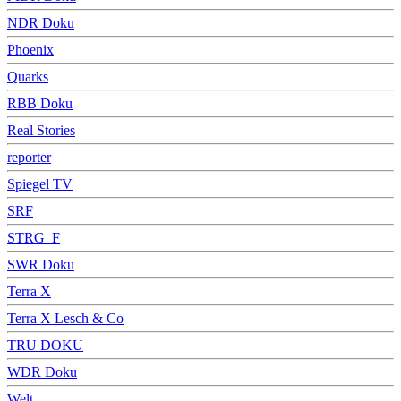
NDR Doku
Phoenix
Quarks
RBB Doku
Real Stories
reporter
Spiegel TV
SRF
STRG_F
SWR Doku
Terra X
Terra X Lesch & Co
TRU DOKU
WDR Doku
Welt