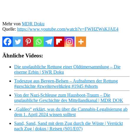
Mehr von
MDR Doku
Quelle:
https://www.youtube.com/watch?v=FWHZWsKJAE4
Ähnliche Videos:
Die unglaubliche Rettung einer Oldtimersammlung – Die
eiserne Erbin | SWR Doku
Todeszug aus Bergen-Belsen – Aufnahmen der Rettung
#geschichte #zweiterweltkrieg #1945 #shorts
Von der Nazi-Schleuse zum Hausboot-Traum – Die
unglaubliche Geschichte des Mittellandkanal | MDR DOK
„Galileo“ erklärt, was du über die Cannabis-Legalisierung ab
dem 1. April 2024 wissen solltest
Sand, Sand, Sand mit dem Zug durch die Wüste | Verrückt
nach Zug | dokus | Reisen (S01/E07)