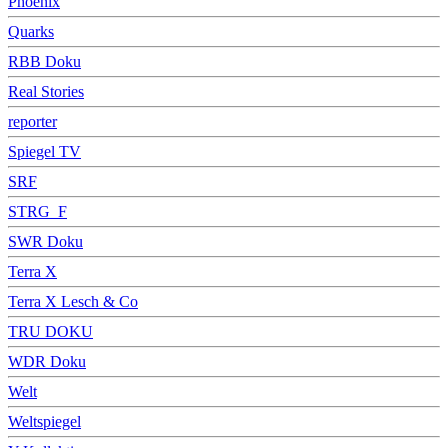
Phoenix
Quarks
RBB Doku
Real Stories
reporter
Spiegel TV
SRF
STRG_F
SWR Doku
Terra X
Terra X Lesch & Co
TRU DOKU
WDR Doku
Welt
Weltspiegel