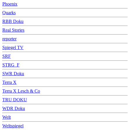
Phoenix
Quarks
RBB Doku
Real Stories
reporter
Spiegel TV
SRF
STRG_F
SWR Doku
Terra X
Terra X Lesch & Co
TRU DOKU
WDR Doku
Welt
Weltspiegel