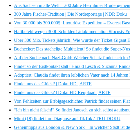
Aus Sachsen in alle Welt – 300 Jahre Herrnhuter Brüdergem
300 Jahre Fischer-Tradition | Die Nordreportage | NDR Doku
Von 30.000 bis 300.000$: Luxuriöse Expedition – Everest Bas
Haftbefehl wegen 300€ Schulden! #dokumentation #focustv #re
Über 300 Mio. Tickets jährlich! Wie wurde der Ticket-Gigant 
Buchecker: Das stachelige Multitalent! So findet die Super-Nu
Auf der Suche nach Nazi-Gold: Welcher Schatz findet sich im 
Findet so der Erstkontakt statt? Harald Lesch & Suzanna Rand
Adoptiert: Claudia findet ihren leiblichen Vater nach 14 Jahren
Findet uns das Glück? | Doku HD | ARTE
Findet uns das Glück? | Doku HD Reupload | ARTE
Von Fehlzeiten zur Erfolgsgeschichte: Patrick findet seinen Pl
“Ich bin nicht falsch!” So findet Janosch zu sich selbst #auti
Mimi (18) findet ihre Diagnose auf TikTok / TRU DOKU
Geheimtipps aus London & New York – In welcher Stadt ist der 