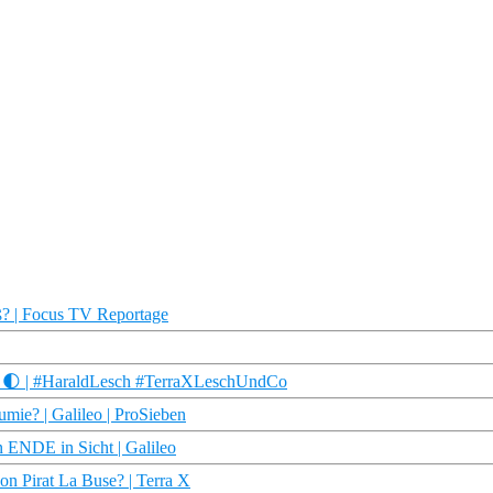
? | Focus TV Reportage
n! 🌓 | #HaraldLesch #TerraXLeschUndCo
ie? | Galileo | ProSieben
ENDE in Sicht | Galileo
n Pirat La Buse? | Terra X