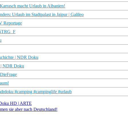
h Karrasch macht Urlaub in Albanien!
: Urlaub im Stadtpalast in Jaipur | Galileo
TV Reportage
| STRG_F
u
Geschichte | NDR Doku
ry | NDR Doku
#DieFrage
raum!
drdoku #camping #campinglife #urlaub
 | Doku HD | ARTE
mmen sie aber nach Deutschland!