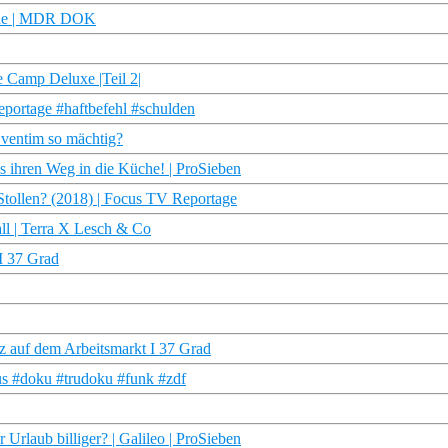
eine | MDR DOK
e Camp Deluxe |Teil 2|
portage #haftbefehl #schulden
Eventim so mächtig?
ss ihren Weg in die Küche! | ProSieben
Stollen? (2018) | Focus TV Reportage
all | Terra X Lesch & Co
 I 37 Grad
atz auf dem Arbeitsmarkt I 37 Grad
smus #doku #trudoku #funk #zdf
Urlaub billiger? | Galileo | ProSieben