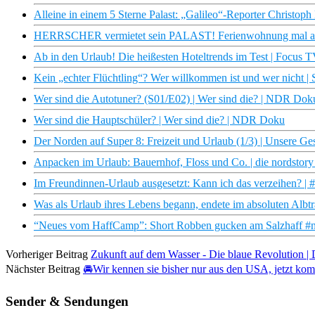
Alleine in einem 5 Sterne Palast: „Galileo“-Reporter Christop
HERRSCHER vermietet sein PALAST! Ferienwohnung mal anders
Ab in den Urlaub! Die heißesten Hoteltrends im Test | Focus 
Kein „echter Flüchtling“? Wer willkommen ist und wer nicht 
Wer sind die Autotuner? (S01/E02) | Wer sind die? | NDR Dok
Wer sind die Hauptschüler? | Wer sind die? | NDR Doku
Der Norden auf Super 8: Freizeit und Urlaub (1/3) | Unsere 
Anpacken im Urlaub: Bauernhof, Floss und Co. | die nordsto
Im Freundinnen-Urlaub ausgesetzt: Kann ich das verzeihen? | 
Was als Urlaub ihres Lebens begann, endete im absoluten Albt
“Neues vom HaffCamp”: Short Robben gucken am Salzhaff #n
Vorheriger Beitrag
Zukunft auf dem Wasser - Die blaue Revolution
Nächster Beitrag
🚘Wir kennen sie bisher nur aus den USA, jetzt ko
Sender & Sendungen