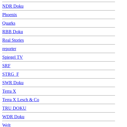
NDR Doku
Phoenix
Quarks
RBB Doku
Real Stories
reporter
Spiegel TV
SRF
STRG_F
SWR Doku
Terra X
Terra X Lesch & Co
TRU DOKU
WDR Doku
Welt