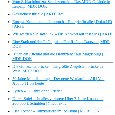
Vom Schlachthof zur Sendezentrale – Das MDR-Gelände in
Leipzig | MDR DOK
Gesundheit für alle | ARTE Re:
Europa. Kontinent im Umbruch – Energie für alle | Doku HD
| ARTE
Wie werden alle satt? | 42 – Die Antwort auf fast alles | ARTE
Eine Stadt und ihr Gefängnis – Der Ruf aus Bautzen | MDR
DOK
Hitler, ein Attentat und die Drahtzieher aus Magdeburg |
MDR DOK
Die Göltzschtalbrücke – die größte Ziegelsteinbrücke der
Welt | MDR DOK
50 Jahre Mondlandung – Der neue Wettlauf ins All | Von
Apollo 11 bis heute
Syrien – 11 Jahre ohne Frieden
Durch Spielsucht alles verloren: Über 3 Jahre Knast und
200.000 € Schulden | Y-Kollektiv
Lisa Zocher – Tanzkarriere im Rollstuhl | MDR DOK