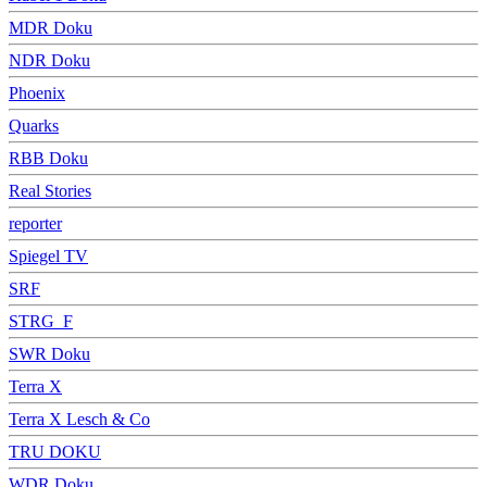
MDR Doku
NDR Doku
Phoenix
Quarks
RBB Doku
Real Stories
reporter
Spiegel TV
SRF
STRG_F
SWR Doku
Terra X
Terra X Lesch & Co
TRU DOKU
WDR Doku