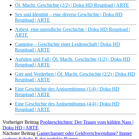
Öl. Macht. Geschichte (2/2) | Doku HD Reupload | ARTE
Sex und Identität – eine diverse Geschichte | Doku HD
Reupload | ARTE
Asbest, eine unendliche Geschichte | Doku HD Reupload |
ARTE
Camping – Geschichte einer Leidenschaft | Doku HD
Reupload | ARTE
Aufstieg und Fall | Öl. Macht. Geschichte (1/2) | Doku HD
Reupload | ARTE
Gier und Verderben | Öl. Macht. Geschichte (2/2) | Doku HD
Reupload | ARTE
Eine Geschichte des Antisemitismus (1/4) | Doku HD
Reupload | ARTE
Eine Geschichte des Antisemitismus (4/4) | Doku HD
Reupload | ARTE
Vorheriger Beitrag
Poolgeschichten: Der Traum vom kühlen Nass |
Doku HD | ARTE
Nächster Beitrag
Gamechanger oder Geldverschwendung? Immer
saubere Schuhe & der perfekte Burger