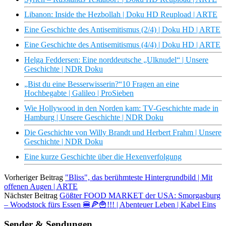
Libanon: Inside the Hezbollah | Doku HD Reupload | ARTE
Eine Geschichte des Antisemitismus (2/4) | Doku HD | ARTE
Eine Geschichte des Antisemitismus (4/4) | Doku HD | ARTE
Helga Feddersen: Eine norddeutsche „Ulknudel“ | Unsere
Geschichte | NDR Doku
„Bist du eine Besserwisserin?“10 Fragen an eine
Hochbegabte | Galileo | ProSieben
Wie Hollywood in den Norden kam: TV-Geschichte made in
Hamburg | Unsere Geschichte | NDR Doku
Die Geschichte von Willy Brandt und Herbert Frahm | Unsere
Geschichte | NDR Doku
Eine kurze Geschichte über die Hexenverfolgung
Vorheriger Beitrag
"Bliss", das berühmteste Hintergrundbild | Mit
offenen Augen | ARTE
Nächster Beitrag
Gößter FOOD MARKET der USA: Smorgasburg
– Woodstock fürs Essen 🍔🍕🍟!!! | Abenteuer Leben | Kabel Eins
Sender & Sendungen