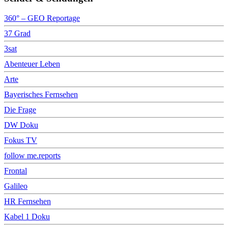
360° – GEO Reportage
37 Grad
3sat
Abenteuer Leben
Arte
Bayerisches Fernsehen
Die Frage
DW Doku
Fokus TV
follow me.reports
Frontal
Galileo
HR Fernsehen
Kabel 1 Doku