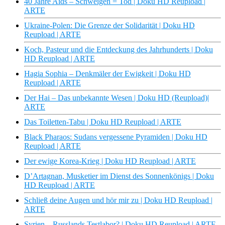
40 Jahre Aids – Schweigen = Tod | Doku HD Reupload |
ARTE
Ukraine-Polen: Die Grenze der Solidarität | Doku HD
Reupload | ARTE
Koch, Pasteur und die Entdeckung des Jahrhunderts | Doku
HD Reupload | ARTE
Hagia Sophia – Denkmäler der Ewigkeit | Doku HD
Reupload | ARTE
Der Hai – Das unbekannte Wesen | Doku HD (Reupload)|
ARTE
Das Toiletten-Tabu | Doku HD Reupload | ARTE
Black Pharaos: Sudans vergessene Pyramiden | Doku HD
Reupload | ARTE
Der ewige Korea-Krieg | Doku HD Reupload | ARTE
D’Artagnan, Musketier im Dienst des Sonnenkönigs | Doku
HD Reupload | ARTE
Schließ deine Augen und hör mir zu | Doku HD Reupload |
ARTE
Syrien – Russlands Testlabor? | Doku HD Reupload | ARTE