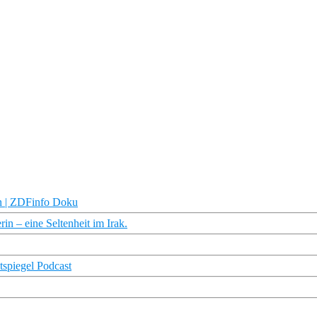
en | ZDFinfo Doku
rin – eine Seltenheit im Irak.
tspiegel Podcast