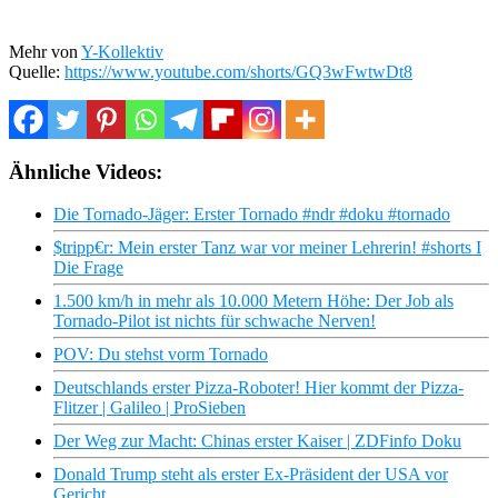
Mehr von
Y-Kollektiv
Quelle:
https://www.youtube.com/shorts/GQ3wFwtwDt8
Ähnliche Videos:
Die Tornado-Jäger: Erster Tornado #ndr #doku #tornado
$tripp€r: Mein erster Tanz war vor meiner Lehrerin! #shorts I
Die Frage
1.500 km/h in mehr als 10.000 Metern Höhe: Der Job als
Tornado-Pilot ist nichts für schwache Nerven!
POV: Du stehst vorm Tornado
Deutschlands erster Pizza-Roboter! Hier kommt der Pizza-
Flitzer | Galileo | ProSieben
Der Weg zur Macht: Chinas erster Kaiser | ZDFinfo Doku
Donald Trump steht als erster Ex-Präsident der USA vor
Gericht