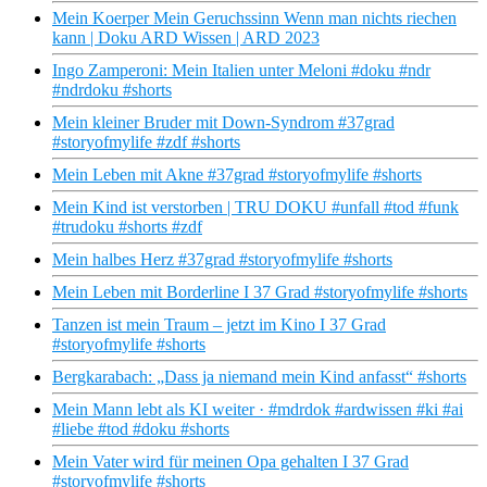
Mein Koerper Mein Geruchssinn Wenn man nichts riechen
kann | Doku ARD Wissen | ARD 2023
Ingo Zamperoni: Mein Italien unter Meloni #doku #ndr
#ndrdoku #shorts
Mein kleiner Bruder mit Down-Syndrom #37grad
#storyofmylife #zdf #shorts
Mein Leben mit Akne #37grad #storyofmylife #shorts
Mein Kind ist verstorben | TRU DOKU #unfall #tod #funk
#trudoku #shorts #zdf
Mein halbes Herz #37grad #storyofmylife #shorts
Mein Leben mit Borderline I 37 Grad #storyofmylife #shorts
Tanzen ist mein Traum – jetzt im Kino I 37 Grad
#storyofmylife #shorts
Bergkarabach: „Dass ja niemand mein Kind anfasst“ #shorts
Mein Mann lebt als KI weiter · #mdrdok #ardwissen #ki #ai
#liebe #tod #doku #shorts
Mein Vater wird für meinen Opa gehalten I 37 Grad
#storyofmylife #shorts