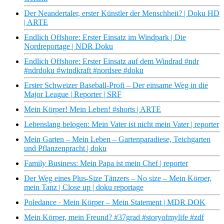
Der Neandertaler, erster Künstler der Menschheit? | Doku HD
| ARTE
Endlich Offshore: Erster Einsatz im Windpark | Die
Nordreportage | NDR Doku
Endlich Offshore: Erster Einsatz auf dem Windrad #ndr
#ndrdoku #windkraft #nordsee #doku
Erster Schweizer Baseball-Profi – Der einsame Weg in die
Major League | Reporter | SRF
Mein Körper! Mein Leben! #shorts | ARTE
Lebenslang belogen: Mein Vater ist nicht mein Vater | reporter
Mein Garten – Mein Leben – Gartenparadiese, Teichgarten
und Pflanzenpracht | doku
Family Business: Mein Papa ist mein Chef | reporter
Der Weg eines Plus-Size Tänzers – No size – Mein Körper,
mein Tanz | Close up | doku reportage
Poledance · Mein Körper – Mein Statement | MDR DOK
Mein Körper, mein Freund? #37grad #storyofmylife #zdf