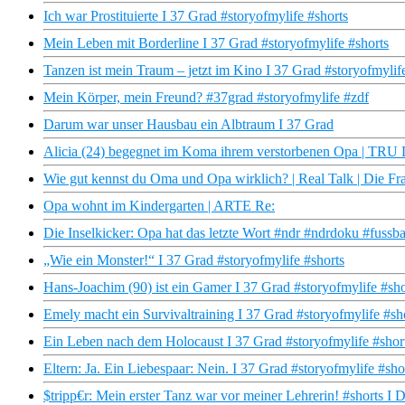
Ich war Prostituierte I 37 Grad #storyofmylife #shorts
Mein Leben mit Borderline I 37 Grad #storyofmylife #shorts
Tanzen ist mein Traum – jetzt im Kino I 37 Grad #storyofmylif
Mein Körper, mein Freund? #37grad #storyofmylife #zdf
Darum war unser Hausbau ein Albtraum I 37 Grad
Alicia (24) begegnet im Koma ihrem verstorbenen Opa | T
Wie gut kennst du Oma und Opa wirklich? | Real Talk | Die Fr
Opa wohnt im Kindergarten | ARTE Re:
Die Inselkicker: Opa hat das letzte Wort #ndr #ndrdoku #fussb
„Wie ein Monster!“ I 37 Grad #storyofmylife #shorts
Hans-Joachim (90) ist ein Gamer I 37 Grad #storyofmylife #sho
Emely macht ein Survivaltraining I 37 Grad #storyofmylife #sh
Ein Leben nach dem Holocaust I 37 Grad #storyofmylife #shor
Eltern: Ja. Ein Liebespaar: Nein. I 37 Grad #storyofmylife #sho
$tripp€r: Mein erster Tanz war vor meiner Lehrerin! #shorts I 