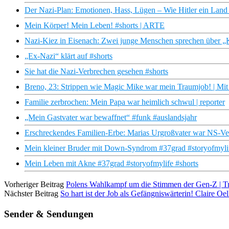
Der Nazi-Plan: Emotionen, Hass, Lügen – Wie Hitler ein Land 
Mein Körper! Mein Leben! #shorts | ARTE
Nazi-Kiez in Eisenach: Zwei junge Menschen sprechen über 
„Ex-Nazi“ klärt auf #shorts
Sie hat die Nazi-Verbrechen gesehen #shorts
Breno, 23: Strippen wie Magic Mike war mein Traumjob! | Mi
Familie zerbrochen: Mein Papa war heimlich schwul | reporter
„Mein Gastvater war bewaffnet“ #funk #auslandsjahr
Erschreckendes Familien-Erbe: Marias Urgroßvater war NS-Ve
Mein kleiner Bruder mit Down-Syndrom #37grad #storyofmylif
Mein Leben mit Akne #37grad #storyofmylife #shorts
Vorheriger Beitrag
Polens Wahlkampf um die Stimmen der Gen-Z | T
Nächster Beitrag
So hart ist der Job als Gefängniswärterin! Claire Oel
Sender & Sendungen