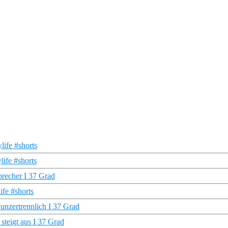
life #shorts
ife #shorts
brecher I 37 Grad
fe #shorts
 unzertrennlich I 37 Grad
steigt aus I 37 Grad