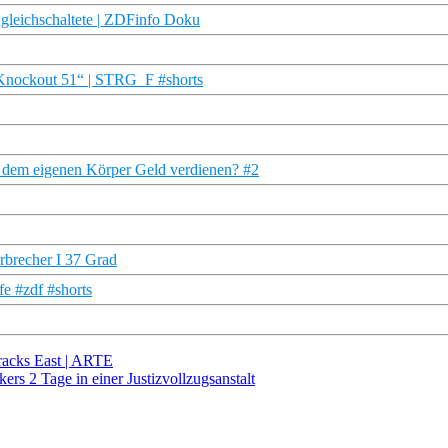
gleichschaltete | ZDFinfo Doku
„Knockout 51“ | STRG_F #shorts
t dem eigenen Körper Geld verdienen? #2
rbrecher I 37 Grad
e #zdf #shorts
racks East | ARTE
kers 2 Tage in einer Justizvollzugsanstalt