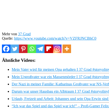
Mehr von
37 Grad
Quelle:
https://www.youtube.com/watch?v=VZFRJNCBhC0
Ähnliche Videos:
Mein Vater wird für meinen Opa gehalten I 37 Grad #storyofmy
Mein Urgroßvater war ein Massenmörder I 37 Grad #storyofmyl
Der Nazi in meiner Familie: Katharinas Großvater war NS-Ver
Darum war unser Hausbau ein Albtraum I 37 Grad #storyofmyli
Urlaub, Freizeit und Arbeit: Johannes und sein Opa Erwin sind
“Ich war das Spiel und das Spiel war ich!” – Profi-Gamer Felix 