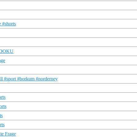
e #shorts
RU DOKU
age
all #sport #borkum #norderney
rts
orts
ts
rts
Die Frage