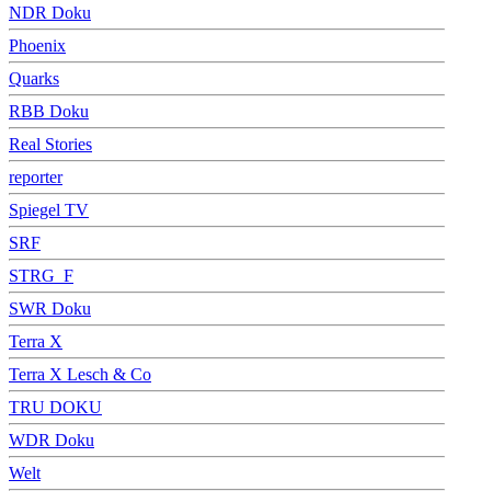
NDR Doku
Phoenix
Quarks
RBB Doku
Real Stories
reporter
Spiegel TV
SRF
STRG_F
SWR Doku
Terra X
Terra X Lesch & Co
TRU DOKU
WDR Doku
Welt