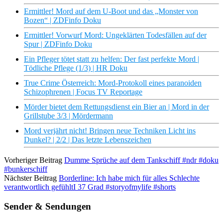
Ermittler! Mord auf dem U-Boot und das „Monster von
Bozen“ | ZDFinfo Doku
Ermittler! Vorwurf Mord: Ungeklärten Todesfällen auf der
Spur | ZDFinfo Doku
Ein Pfleger tötet statt zu helfen: Der fast perfekte Mord |
Tödliche Pflege (1/3) | HR Doku
True Crime Österreich: Mord-Protokoll eines paranoiden
Schizophrenen | Focus TV Reportage
Mörder bietet dem Rettungsdienst ein Bier an | Mord in der
Grillstube 3/3 | Mördermann
Mord verjährt nicht! Bringen neue Techniken Licht ins
Dunkel? | 2/2 | Das letzte Lebenszeichen
Vorheriger Beitrag
Dumme Sprüche auf dem Tankschiff #ndr #doku
#bunkerschiff
Nächster Beitrag
Borderline: Ich habe mich für alles Schlechte
verantwortlich gefühltI 37 Grad #storyofmylife #shorts
Sender & Sendungen