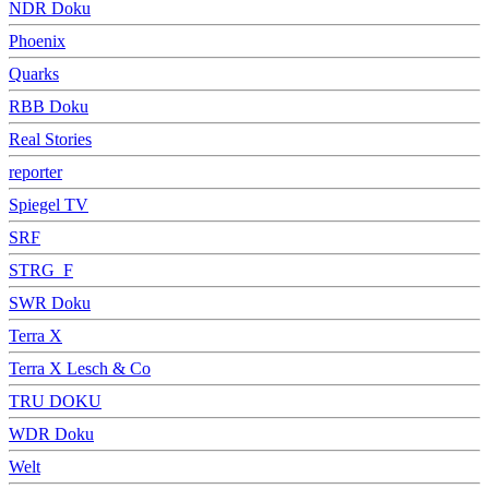
NDR Doku
Phoenix
Quarks
RBB Doku
Real Stories
reporter
Spiegel TV
SRF
STRG_F
SWR Doku
Terra X
Terra X Lesch & Co
TRU DOKU
WDR Doku
Welt