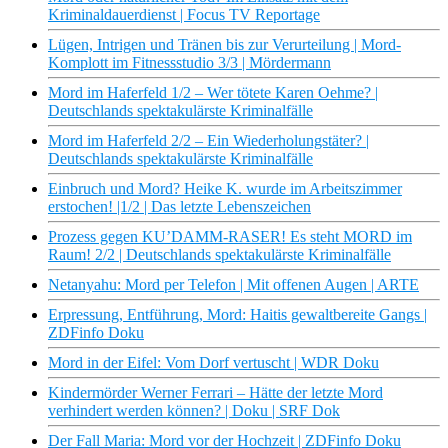
Kriminaldauerdienst | Focus TV Reportage
Lügen, Intrigen und Tränen bis zur Verurteilung | Mord-
Komplott im Fitnessstudio 3/3 | Mördermann
Mord im Haferfeld 1/2 – Wer tötete Karen Oehme? |
Deutschlands spektakulärste Kriminalfälle
Mord im Haferfeld 2/2 – Ein Wiederholungstäter? |
Deutschlands spektakulärste Kriminalfälle
Einbruch und Mord? Heike K. wurde im Arbeitszimmer
erstochen! |1/2 | Das letzte Lebenszeichen
Prozess gegen KU’DAMM-RASER! Es steht MORD im
Raum! 2/2 | Deutschlands spektakulärste Kriminalfälle
Netanyahu: Mord per Telefon | Mit offenen Augen | ARTE
Erpressung, Entführung, Mord: Haitis gewaltbereite Gangs |
ZDFinfo Doku
Mord in der Eifel: Vom Dorf vertuscht | WDR Doku
Kindermörder Werner Ferrari – Hätte der letzte Mord
verhindert werden können? | Doku | SRF Dok
Der Fall Maria: Mord vor der Hochzeit | ZDFinfo Doku