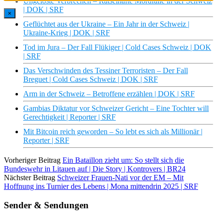
Ungelöste Verbrechen – Rätselhafte Mordfälle in der Schweiz
| DOK | SRF
×
Geflüchtet aus der Ukraine – Ein Jahr in der Schweiz |
Ukraine-Krieg | DOK | SRF
Tod im Jura – Der Fall Flükiger | Cold Cases Schweiz | DOK
| SRF
Das Verschwinden des Tessiner Terroristen – Der Fall
Breguet | Cold Cases Schweiz | DOK | SRF
Arm in der Schweiz – Betroffene erzählen | DOK | SRF
Gambias Diktatur vor Schweizer Gericht – Eine Tochter will
Gerechtigkeit | Reporter | SRF
Mit Bitcoin reich geworden – So lebt es sich als Millionär |
Reporter | SRF
Vorheriger Beitrag
Ein Bataillon zieht um: So stellt sich die
Bundeswehr in Litauen auf | Die Story | Kontrovers | BR24
Nächster Beitrag
Schweizer Frauen-Nati vor der EM – Mit
Hoffnung ins Turnier des Lebens | Mona mittendrin 2025 | SRF
Sender & Sendungen