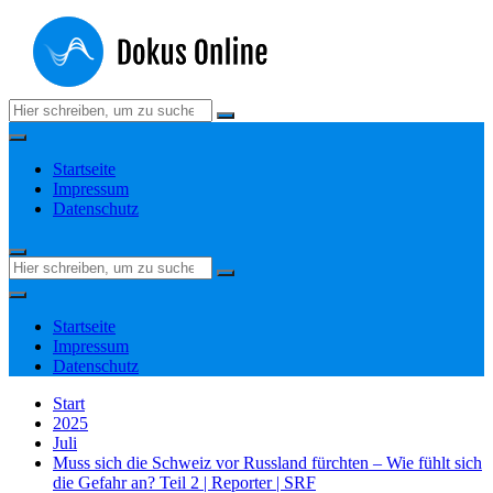
Zum
Inhalt
springen
Suchen
nach:
Startseite
Impressum
Datenschutz
Suchen
nach:
Startseite
Impressum
Datenschutz
Start
2025
Juli
Muss sich die Schweiz vor Russland fürchten – Wie fühlt sich
die Gefahr an? Teil 2 | Reporter | SRF