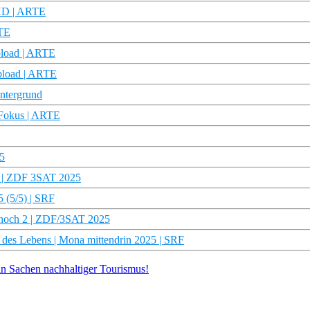
 HD | ARTE
RTE
pload | ARTE
upload | ARTE
intergrund
m Fokus | ARTE
5
2 | ZDF 3SAT 2025
5 (5/5) | SRF
n hoch 2 | ZDF/3SAT 2025
 des Lebens | Mona mittendrin 2025 | SRF
 in Sachen nachhaltiger Tourismus!