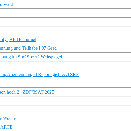
tforward
 City | ARTE Journal
ennung und Teilhabe I 37 Grad
nung im Surf Sport I Weltspiegel
hn, Anerkennung» | Reportage | rec. | SRF
ssen hoch 2 | ZDF/3SAT 2025
ie Woche
 | ARTE