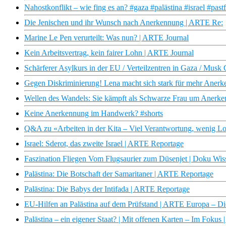
Nahostkonflikt – wie fing es an? #gaza #palästina #israel #pas
Die Jenischen und ihr Wunsch nach Anerkennung | ARTE Re:
Marine Le Pen verurteilt: Was nun? | ARTE Journal
Kein Arbeitsvertrag, kein fairer Lohn | ARTE Journal
Schärferer Asylkurs in der EU / Verteilzentren in Gaza / Musk
Gegen Diskriminierung! Lena macht sich stark für mehr Anerk
Wellen des Wandels: Sie kämpft als Schwarze Frau um Anerken
Keine Anerkennung im Handwerk? #shorts
Q&A zu «Arbeiten in der Kita – Viel Verantwortung, wenig Lo
Israel: Sderot, das zweite Israel | ARTE Reportage
Faszination Fliegen Vom Flugsaurier zum Düsenjet | Doku Wi
Palästina: Die Botschaft der Samaritaner | ARTE Reportage
Palästina: Die Babys der Intifada | ARTE Reportage
EU-Hilfen an Palästina auf dem Prüfstand | ARTE Europa – D
Palästina – ein eigener Staat? | Mit offenen Karten – Im Fokus