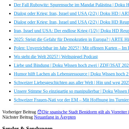
Der Fall Rubowitz: Spurensuche im Mandat Palästina | Doku
Dialog oder Krieg: Iran, Israel und USA (2/2) | Doku HD | A
Dialog oder Krieg: Iran, Israel und USA (2/2) | Doku HD Reu
Iran, Israel und USA: Der endlose Krieg (1/2) | Doku HD Re
2025: Steigt die Gefahr für Demokratien in Europa? | ARTE H
Polen: Unverzichtbar im Jahr 2025? | Mit offenen Karten – I
Wo steht die Welt 2025? | Weltspiegel Podcast
Liebe und Bindung | Doku Wissen hoch zwei | ZDF/3SAT 202
Humor hilft Lachen als Lebensressource | Doku Wissen hoch 
Schweizer Liebesgeschichten aus aller Welt | Hin und weg 202
Unsere Stimme So einzigartig so manipulierbar | Doku Wisse
Schweizer Frauen-Nati vor der EM – Mit Hoffnung ins Turnier
Vorheriger Beitrag
😯Die spanische Stadt Benidorm gilt als Vorreiter
Nächster Beitrag
Neuanfang in Ägypten
Sender & Sendungen