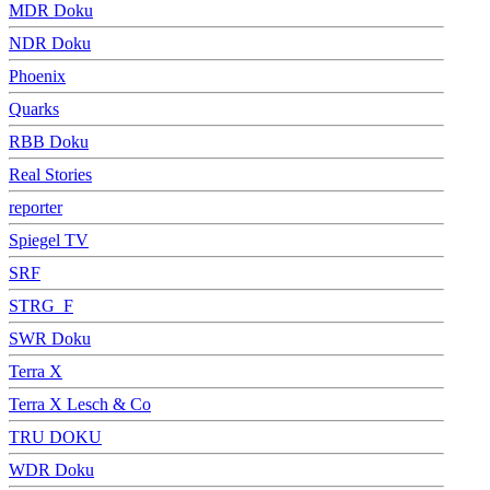
MDR Doku
NDR Doku
Phoenix
Quarks
RBB Doku
Real Stories
reporter
Spiegel TV
SRF
STRG_F
SWR Doku
Terra X
Terra X Lesch & Co
TRU DOKU
WDR Doku