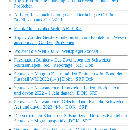
Top 10: Verrückte Fahrzeuge aus aller Welt | Galileo 360° |
ProSieben
Auf der Reise nach Larung Gar – Der heiligste Ort für
Buddhisten aus aller Welt!
Fachkräfte aus aller Welt | ARTE Re:
Top 3: Von der Geisterschule bis hin zum Kontakt mit Wesen
aus dem All | Galileo | ProSieben
Wo steht die Welt 2025? | Weltspiegel Podcast
Faszination Bunker – Das Zweitleben der Schweizer
Militäranlagen | rec. | Reportage | SRF Dok
Schweizer Alltag in Katar und den Emiraten – Im Bann der
Fussball WM 2022 (1/4) | Doku | SRF Dok
Schweizer Auswanderer | Frankreich, Italien, Florida | Auf
und davon 2022 – 1 Jahr danach | DOK |SRF
Schweizer Auswanderer | Griechenland, Kanada, Schweden |
Auf und davon 2023 (4/6) | DOK | SRF
Die verbotenen Kinder der Saisonniers – Düsteres Kapitel der
Schweizer Migrationspolitik | DOK | SRF
Wohncontainer für die Ukraine – Mit dieser Idee will ein