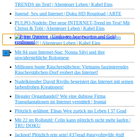
TRENDS im Test! | Abenteuer Leben | Kabel Eins
Jugend, Sex und Internet | Doku HD Reupload | ARTE
PULPO-Nudeln: Der neue INTERNET-Trend im Test! Mit
Chrissi & Tobi | Abenteuer Leben | Kabel Eins
Das TEUERSTE Internet-Rezept: Die Leberpraline im
Goldmantel! | Abenteuer Leben | Kabel Eins
Mit 84 zum Internet-Star: Nonna Silvi und ihre
×
unwiderstehliche Bolognese
Millionen bunte Räucherstäbchen: Vietnams faszinierendes
Räucherstäbchen-Dorf erobert das Internet!
Nudelkünstler David Rivillo begeistert das Internet mit seinen
farbenfrohen Kreationen!
Illegaler Organhandel? Wie eine dubiose Firma
Transplantationen im Internet vermittelt | frontal
Plötzlich gelähmt: Elisas Weg zurück ins Leben I 37 Grad
Mit 22 im Rollstuhl: Celin kann plötzlich nicht mehr laufen |
TRU DOKU
Jackpot! Plötzlich rein sein! #37grad #storyofmylife #zdf