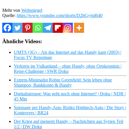
Mehr von
Weltspiegel
Quelle:
https://www.youtube.com/shorts/D2hGyjsd640
Ähnliche Videos:
UMTS (3G) – Als das Internet auf das Handy kam (2003) |
Focus TV Reportage
Verloren im Vulkanland – ohne Handy, ohne Ortskenntnis |
Reise-Challenge | SWR Doku
Extrem-Minimalist Robin Greenfield: Sein leben ohne
Shampoo, Bankkonto & Handy
Digitalisierung: Was geht noch ohne Internet? | Doku | NDR |
45 Min
Spionage per Handy-App: Risiko Hightech-Auto | Die Story |
Kontrovers | BR24
Der Krieg auf meinem Handy – Nachrichten aus Syrien Teil
1/2 | DW Doku