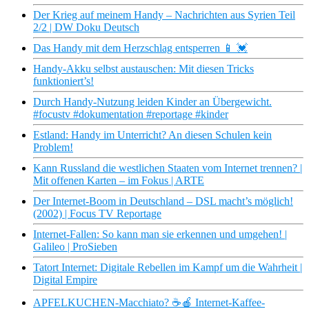
Der Krieg auf meinem Handy – Nachrichten aus Syrien Teil
2/2 | DW Doku Deutsch
Das Handy mit dem Herzschlag entsperren 📱 💓
Handy-Akku selbst austauschen: Mit diesen Tricks
funktioniert’s!
Durch Handy-Nutzung leiden Kinder an Übergewicht.
#focustv #dokumentation #reportage #kinder
Estland: Handy im Unterricht? An diesen Schulen kein
Problem!
Kann Russland die westlichen Staaten vom Internet trennen? |
Mit offenen Karten – im Fokus | ARTE
Der Internet-Boom in Deutschland – DSL macht’s möglich!
(2002) | Focus TV Reportage
Internet-Fallen: So kann man sie erkennen und umgehen! |
Galileo | ProSieben
Tatort Internet: Digitale Rebellen im Kampf um die Wahrheit |
Digital Empire
APFELKUCHEN-Macchiato? ☕🍎 Internet-Kaffee-