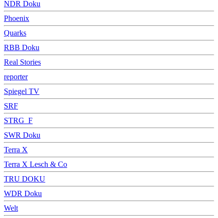
NDR Doku
Phoenix
Quarks
RBB Doku
Real Stories
reporter
Spiegel TV
SRF
STRG_F
SWR Doku
Terra X
Terra X Lesch & Co
TRU DOKU
WDR Doku
Welt