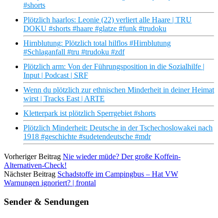
#shorts
Plötzlich haarlos: Leonie (22) verliert alle Haare | TRU
DOKU #shorts #haare #glatze #funk #trudoku
Hirnblutung: Plötzlich total hilflos #Hirnblutung
#Schlaganfall #tru #trudoku #zdf
Plötzlich arm: Von der Führungsposition in die Sozialhilfe |
Input | Podcast | SRF
Wenn du plötzlich zur ethnischen Minderheit in deiner Heimat
wirst | Tracks East | ARTE
Kletterpark ist plötzlich Sperrgebiet #shorts
Plötzlich Minderheit: Deutsche in der Tschechoslowakei nach
1918 #geschichte #sudetendeutsche #mdr
Vorheriger Beitrag
Nie wieder müde? Der große Koffein-
Alternativen-Check!
Nächster Beitrag
Schadstoffe im Campingbus – Hat VW
Warnungen ignoriert? | frontal
Sender & Sendungen