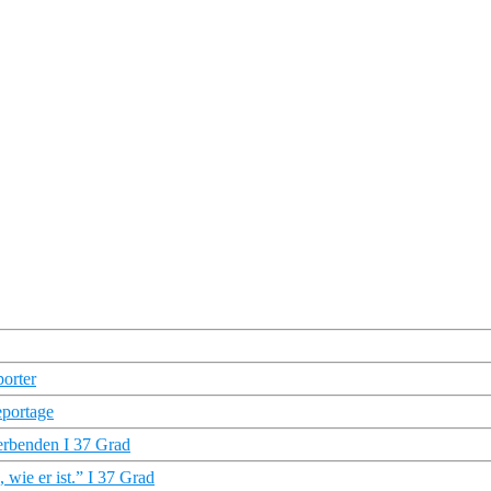
porter
portage
terbenden I 37 Grad
wie er ist.” I 37 Grad