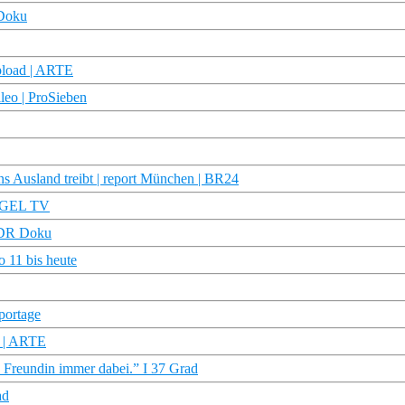
 Doku
upload | ARTE
leo | ProSieben
s Ausland treibt | report München | BR24
IEGEL TV
 WDR Doku
 11 bis heute
portage
e | ARTE
 Freundin immer dabei.” I 37 Grad
ad