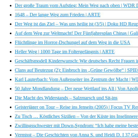
Der große Traum vom Aufstieg: Mein Weg nach oben | WDR
1648 – Der lange Weg zum Frieden | ARTE
Der Weg ist das Ziel – Was uns heilig ist (3/5) | Doku HD Re
Auf dem Weg zur Weltmacht! Der Fünfjahresplan Chinas | Gali
Flüchtlinge im Horror-Dschungel auf dem Weg in die USA
Heller Weg | 1000 Tage im Foltergefängnis | ARTE
Geschäftsmodell Kinderwunsch: Wie deutsches Recht Frauen in
Clans auf Beutezug (2): Einbruch ins „Grüne Gewölbe“ | SP
Karl Lauterbach: Vom Außenseiter ins Zentrum der Macht |
50 Jahre Mondlandung – Der neue Wettlauf ins All | Von Apollo
Die Macht des Widerstands – Salzmarsch und Sit-ins
Geisterjäger on Tour – Reise ins Jenseits (2005) | Focus TV Re
Zu Tisch … Köstliches Sizilien – Von der Küste ins Inselinner
Zwillingsschwester mit Down-Syndrom: “Ich habe meine beste
Vermisst – Die Geschichten von Anna S. und Heidi D. I 37 Gr