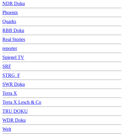
NDR Doku
Phoenix
Quarks
RBB Doku
Real Stories
reporter
Spiegel TV
SRF
STRG_F
SWR Doku
Terra X
Terra X Lesch & Co
TRU DOKU
WDR Doku
Welt