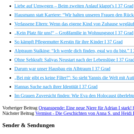
Liebe auf Umwegen – Beim zweiten Anlauf klappt’s I 37 Grad
Hausmann statt Karriere: “Wir halten unseren Frauen den Rücke
Verlassene Eltern: Wenn das eigene Kind von Zuhause wegläuf
„Kein Platz für uns!“ – Großfamilie in Wohnungsnot I 37 Grad
So kämpft Pflegemutter Kerstin für ihre Kinder I 37 Grad
Alptraum Stalking: “Ich werde dich finden, egal wo du bist.” I
Ohne Sehkraft: Saliyas Neustart nach der Lebenslüge I 37 Gra
Darum war unser Hausbau ein Albtraum I 37 Grad
„Bei mir gibt es keine Filter!“: So sieht Yannis die Welt mit Aut
Hannas Suche nach ihrer Identität I 37 Grad
Im Grauen Zuversicht finden: Wie Eva den Holocaust überlebt
Vorheriger Beitrag
Organspende: Eine neue Niere für Adrian I stark! 
Nächster Beitrag
Vermisst - Die Geschichten von Anna S. und Heidi 
Sender & Sendungen