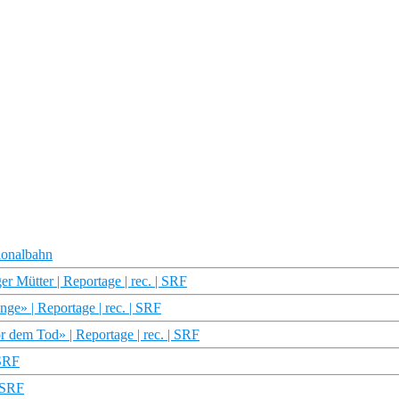
ionalbahn
r Mütter | Reportage | rec. | SRF
ge» | Reportage | rec. | SRF
 dem Tod» | Reportage | rec. | SRF
 SRF
 SRF