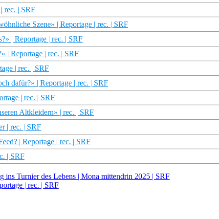
 rec. | SRF
öhnliche Szene» | Reportage | rec. | SRF
» | Reportage | rec. | SRF
| Reportage | rec. | SRF
ge | rec. | SRF
 dafür?» | Reportage | rec. | SRF
rtage | rec. | SRF
eren Altkleidern» | rec. | SRF
 | rec. | SRF
eed? | Reportage | rec. | SRF
c. | SRF
 ins Turnier des Lebens | Mona mittendrin 2025 | SRF
ortage | rec. | SRF