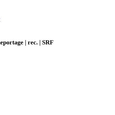
F
portage | rec. | SRF