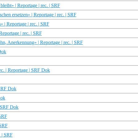
eibt» | Reportage | rec. | SRF
hen ersetzen» | Reportage | rec. | SRF
| Reportage | rec. | SRF
eportage | rec. | SRF
hn, Anerkennung» | Reportage | rec. | SRF
Dok
c. | Reportage | SRF Dok
 SRF Dok
Dok
| SRF Dok
 SRF
 SRF
. | SRF