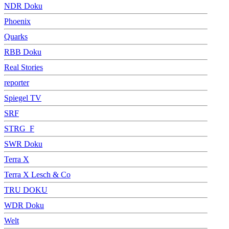
NDR Doku
Phoenix
Quarks
RBB Doku
Real Stories
reporter
Spiegel TV
SRF
STRG_F
SWR Doku
Terra X
Terra X Lesch & Co
TRU DOKU
WDR Doku
Welt