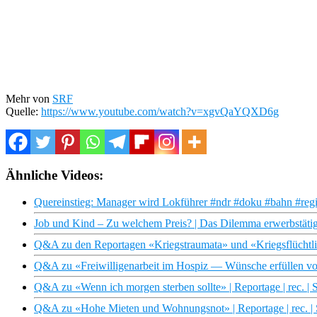
Mehr von
SRF
Quelle:
https://www.youtube.com/watch?v=xgvQaYQXD6g
Ähnliche Videos:
Quereinstieg: Manager wird Lokführer #ndr #doku #bahn #reg
Job und Kind – Zu welchem Preis? | Das Dilemma erwerbstätige
Q&A zu den Reportagen «Kriegstraumata» und «Kriegsflüchtlin
Q&A zu «Freiwilligenarbeit im Hospiz — Wünsche erfüllen vor
Q&A zu «Wenn ich morgen sterben sollte» | Reportage | rec. |
Q&A zu «Hohe Mieten und Wohnungsnot» | Reportage | rec. |