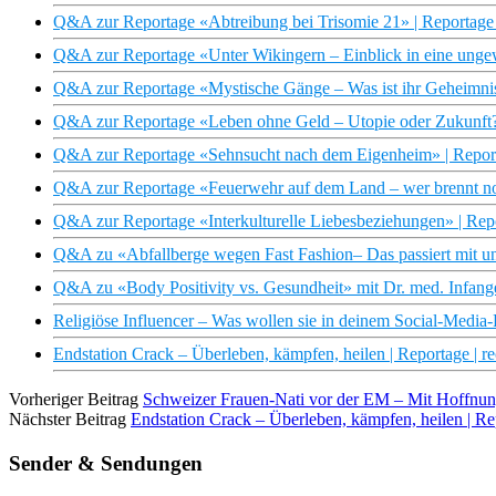
Q&A zur Reportage «Abtreibung bei Trisomie 21» | Reportage |
Q&A zur Reportage «Unter Wikingern – Einblick in eine ungew
Q&A zur Reportage «Mystische Gänge – Was ist ihr Geheimnis?
Q&A zur Reportage «Leben ohne Geld – Utopie oder Zukunft?» 
Q&A zur Reportage «Sehnsucht nach dem Eigenheim» | Reporta
Q&A zur Reportage «Feuerwehr auf dem Land – wer brennt noch
Q&A zur Reportage «Interkulturelle Liebesbeziehungen» | Repo
Q&A zu «Abfallberge wegen Fast Fashion– Das passiert mit uns
Q&A zu «Body Positivity vs. Gesundheit» mit Dr. med. Infanger
Religiöse Influencer – Was wollen sie in deinem Social-Media-F
Endstation Crack – Überleben, kämpfen, heilen | Reportage | re
Vorheriger Beitrag
Schweizer Frauen-Nati vor der EM – Mit Hoffnung
Nächster Beitrag
Endstation Crack – Überleben, kämpfen, heilen | Rep
Sender & Sendungen