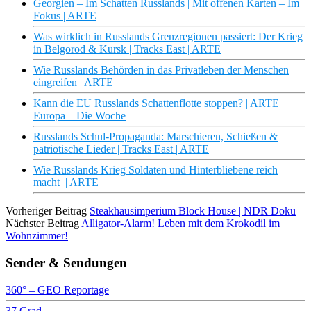
Georgien – Im Schatten Russlands | Mit offenen Karten – Im
Fokus | ARTE
Was wirklich in Russlands Grenzregionen passiert: Der Krieg
in Belgorod & Kursk | Tracks East | ARTE
Wie Russlands Behörden in das Privatleben der Menschen
eingreifen | ARTE
Kann die EU Russlands Schattenflotte stoppen? | ARTE
Europa – Die Woche
Russlands Schul-Propaganda: Marschieren, Schießen &
patriotische Lieder | Tracks East | ARTE
Wie Russlands Krieg Soldaten und Hinterbliebene reich
macht | ARTE
Vorheriger Beitrag
Steakhausimperium Block House | NDR Doku
Nächster Beitrag
Alligator-Alarm! Leben mit dem Krokodil im
Wohnzimmer!
Sender & Sendungen
360° – GEO Reportage
37 Grad