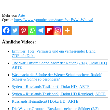
Mehr von
Arte
Quelle:
https://www.youtube.com/watch?v=JWwl-Wb_vaI
Ähnliche Videos:
Ermittler! Tote, Vermisste und ein verheerender Brand |
ZDFinfo Doku
The War: Unsere Söhne, Stolz der Nation (7/14) | Doku HD |
ARTE
Was macht die Schuhe der Wiener Schuhmacherei Rudolf
Scheer & Söhne so besonders?
Syrien – Russlands Testlabor? | Doku HD | ARTE
Syrien – Russlands Testlabor? | Doku HD Reupload | ARTE
Russlands Heimatfront | Doku HD | ARTE
Die Wagner-Gruppe – Russlands geheime Söldner (2/2) |