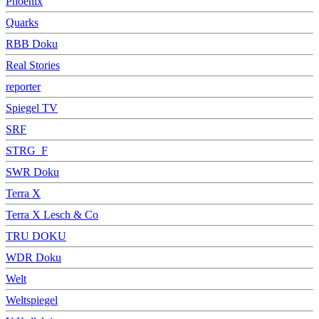
Phoenix
Quarks
RBB Doku
Real Stories
reporter
Spiegel TV
SRF
STRG_F
SWR Doku
Terra X
Terra X Lesch & Co
TRU DOKU
WDR Doku
Welt
Weltspiegel