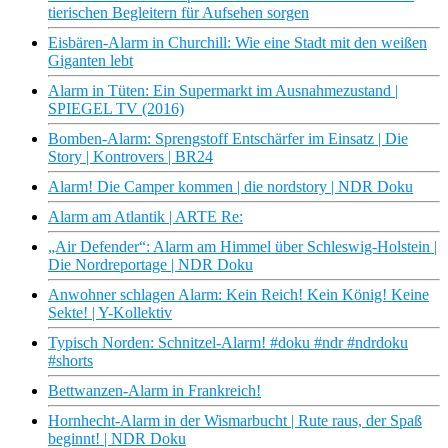
tierischen Begleitern für Aufsehen sorgen
Eisbären-Alarm in Churchill: Wie eine Stadt mit den weißen
Giganten lebt
Alarm in Tüten: Ein Supermarkt im Ausnahmezustand |
SPIEGEL TV (2016)
Bomben-Alarm: Sprengstoff Entschärfer im Einsatz | Die
Story | Kontrovers | BR24
Alarm! Die Camper kommen | die nordstory | NDR Doku
Alarm am Atlantik | ARTE Re:
„Air Defender“: Alarm am Himmel über Schleswig-Holstein |
Die Nordreportage | NDR Doku
Anwohner schlagen Alarm: Kein Reich! Kein König! Keine
Sekte! | Y-Kollektiv
Typisch Norden: Schnitzel-Alarm! #doku #ndr #ndrdoku
#shorts
Bettwanzen-Alarm in Frankreich!
Hornhecht-Alarm in der Wismarbucht | Rute raus, der Spaß
beginnt! | NDR Doku