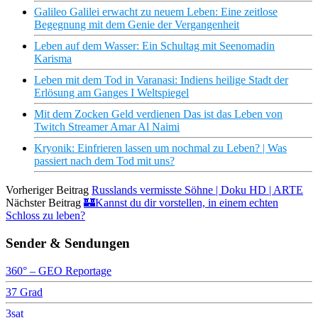
Galileo Galilei erwacht zu neuem Leben: Eine zeitlose
Begegnung mit dem Genie der Vergangenheit
Leben auf dem Wasser: Ein Schultag mit Seenomadin
Karisma
Leben mit dem Tod in Varanasi: Indiens heilige Stadt der
Erlösung am Ganges I Weltspiegel
Mit dem Zocken Geld verdienen Das ist das Leben von
Twitch Streamer Amar Al Naimi
Kryonik: Einfrieren lassen um nochmal zu Leben? | Was
passiert nach dem Tod mit uns?
Vorheriger Beitrag
Russlands vermisste Söhne | Doku HD | ARTE
Nächster Beitrag
🏰Kannst du dir vorstellen, in einem echten
Schloss zu leben?
Sender & Sendungen
360° – GEO Reportage
37 Grad
3sat