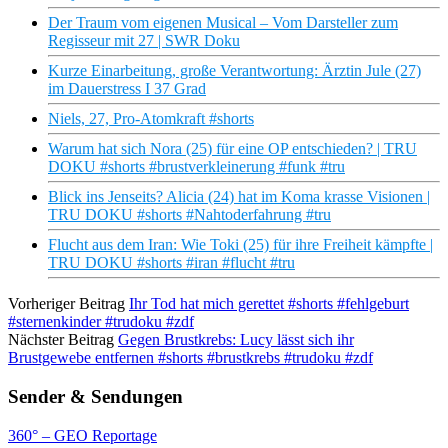
Der Traum vom eigenen Musical – Vom Darsteller zum
Regisseur mit 27 | SWR Doku
Kurze Einarbeitung, große Verantwortung: Ärztin Jule (27)
im Dauerstress I 37 Grad
Niels, 27, Pro-Atomkraft #shorts
Warum hat sich Nora (25) für eine OP entschieden? | TRU
DOKU #shorts #brustverkleinerung #funk #tru
Blick ins Jenseits? Alicia (24) hat im Koma krasse Visionen |
TRU DOKU #shorts #Nahtoderfahrung #tru
Flucht aus dem Iran: Wie Toki (25) für ihre Freiheit kämpfte |
TRU DOKU #shorts #iran #flucht #tru
Vorheriger Beitrag
Ihr Tod hat mich gerettet #shorts #fehlgeburt
#sternenkinder #trudoku #zdf
Nächster Beitrag
Gegen Brustkrebs: Lucy lässt sich ihr
Brustgewebe entfernen #shorts #brustkrebs #trudoku #zdf
Sender & Sendungen
360° – GEO Reportage