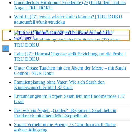
Unentdeckter Hirntumor: Friederike (27) blickt dem Tod ins
Auge | TRU DOKU
Wird Jil (27) jemals wieder laufen können? | TRU DOKU
#autounfall #funk #trudoku
Julia (27) lernt ihre Asexualität kennen | TRU DOKU
Plötzliche Hirnblutung verändert für Sebastian (27) alles |
TRU DOKU
×
Laila (27): Horror-Diagnose stellt Beziehung auf die Probe |
TRU DOKU
Unter Orcas: Tauchen mit den Jägern der Meere – mit Sarah
Connor | NDR Doku
Familienplanung ohne Vater: Wie sich Sarah den
Kinderwunsch erfüllt I 37 Grad
Entzündungen im Körper: Sarah lebt mit Endometriose I 37
Grad
Frei wie ein Vogel: „Galileo“- Reporterin Sarah hebt in
Frankreich mit einem Mini-Zeppelin ab!
Sarah: Verliebt in die Boeing 737 #trudoku #zdf #liebe
#object #flugzeug