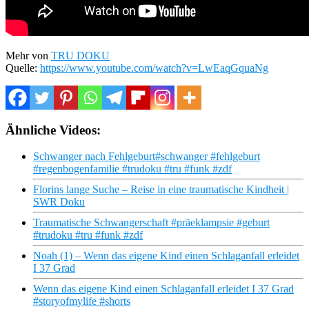
Mehr von
TRU DOKU
Quelle:
https://www.youtube.com/watch?v=LwEaqGquaNg
Ähnliche Videos:
Schwanger nach Fehlgeburt#schwanger #fehlgeburt
#regenbogenfamilie #trudoku #tru #funk #zdf
Florins lange Suche – Reise in eine traumatische Kindheit |
SWR Doku
Traumatische Schwangerschaft #präeklampsie #geburt
#trudoku #tru #funk #zdf
Noah (1) – Wenn das eigene Kind einen Schlaganfall erleidet
I 37 Grad
Wenn das eigene Kind einen Schlaganfall erleidet I 37 Grad
#storyofmylife #shorts