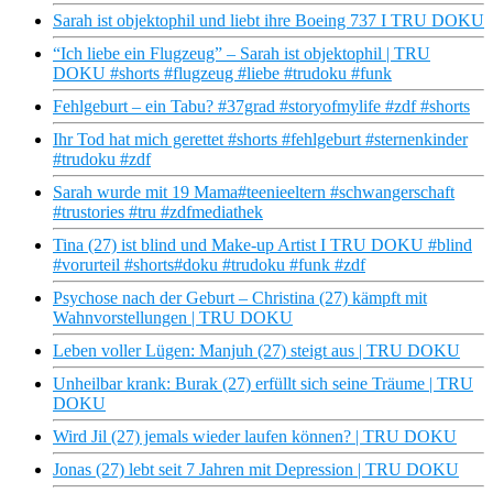
Sarah ist objektophil und liebt ihre Boeing 737 I TRU DOKU
“Ich liebe ein Flugzeug” – Sarah ist objektophil | TRU
DOKU #shorts #flugzeug #liebe #trudoku #funk
Fehlgeburt – ein Tabu? #37grad #storyofmylife #zdf #shorts
Ihr Tod hat mich gerettet #shorts #fehlgeburt #sternenkinder
#trudoku #zdf
Sarah wurde mit 19 Mama#teenieeltern #schwangerschaft
#trustories #tru #zdfmediathek
Tina (27) ist blind und Make-up Artist I TRU DOKU #blind
#vorurteil #shorts#doku #trudoku #funk #zdf
Psychose nach der Geburt – Christina (27) kämpft mit
Wahnvorstellungen | TRU DOKU
Leben voller Lügen: Manjuh (27) steigt aus | TRU DOKU
Unheilbar krank: Burak (27) erfüllt sich seine Träume | TRU
DOKU
Wird Jil (27) jemals wieder laufen können? | TRU DOKU
Jonas (27) lebt seit 7 Jahren mit Depression | TRU DOKU