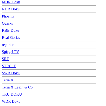
MDR Doku
NDR Doku
Phoenix
Quarks
RBB Doku
Real Stories
reporter
Spiegel TV
SRF
STRG_F
SWR Doku
Terra X
Terra X Lesch & Co
TRU DOKU
WDR Doku