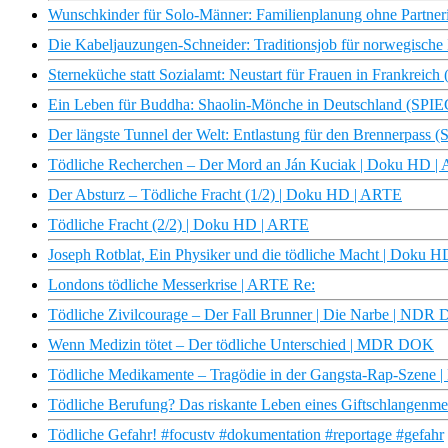
Wunschkinder für Solo-Männer: Familienplanung ohne Partn
Die Kabeljauzungen-Schneider: Traditionsjob für norwegisch
Sterneküche statt Sozialamt: Neustart für Frauen in Frankre
Ein Leben für Buddha: Shaolin-Mönche in Deutschland (SP
Der längste Tunnel der Welt: Entlastung für den Brennerpas
Tödliche Recherchen – Der Mord an Ján Kuciak | Doku HD |
Der Absturz – Tödliche Fracht (1/2) | Doku HD | ARTE
Tödliche Fracht (2/2) | Doku HD | ARTE
Joseph Rotblat, Ein Physiker und die tödliche Macht | Doku 
Londons tödliche Messerkrise | ARTE Re:
Tödliche Zivilcourage – Der Fall Brunner | Die Narbe | NDR 
Wenn Medizin tötet – Der tödliche Unterschied | MDR DOK
Tödliche Medikamente – Tragödie in der Gangsta-Rap-Szene 
Tödliche Berufung? Das riskante Leben eines Giftschlangenme
Tödliche Gefahr! #focustv #dokumentation #reportage #gefahr