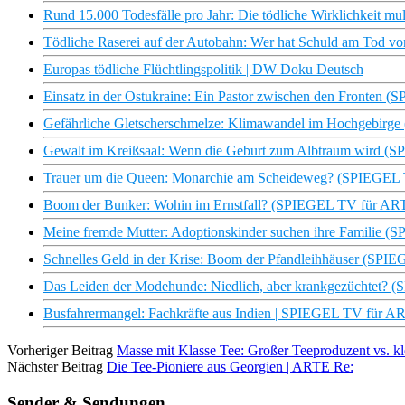
Rund 15.000 Todesfälle pro Jahr: Die tödliche Wirklichkeit mul
Tödliche Raserei auf der Autobahn: Wer hat Schuld am Tod 
Europas tödliche Flüchtlingspolitik | DW Doku Deutsch
Einsatz in der Ostukraine: Ein Pastor zwischen den Fronten
Gefährliche Gletscherschmelze: Klimawandel im Hochgebirg
Gewalt im Kreißsaal: Wenn die Geburt zum Albtraum wird (
Trauer um die Queen: Monarchie am Scheideweg? (SPIEGEL
Boom der Bunker: Wohin im Ernstfall? (SPIEGEL TV für AR
Meine fremde Mutter: Adoptionskinder suchen ihre Familie 
Schnelles Geld in der Krise: Boom der Pfandleihhäuser (SP
Das Leiden der Modehunde: Niedlich, aber krankgezüchtet?
Busfahrermangel: Fachkräfte aus Indien | SPIEGEL TV für A
Vorheriger Beitrag
Masse mit Klasse Tee: Großer Teeproduzent vs. k
Nächster Beitrag
Die Tee-Pioniere aus Georgien | ARTE Re:
Sender & Sendungen