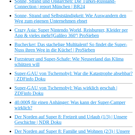
Sonne, Strand und Oligarchen: Die Türkei-Russland-
Connection | report München | BR24
Sonne, Strand und Selbstständigkeit: Wie Auswandern den
Weg zum eigenen Unternehmen ebnet
Crazy Asia: Super Nintendo World, Reisburger, Kleider per
App & vieles mehr!|Galileo 360°| ProSieben
Buchecker: Das stachelige Multitalent! So findet die Super-
Nuss ihren Weg in die Küche! | ProSieben
Furzsteuer und Super-Schafe: Wie Neuseeland das Klima
schützen will
Super-GAU von Tschernobyl: War die Katastrophe absehbar?
| ZDFinfo Doku
Super-GAU von Tschernobyl: Was wirklich geschah |
ZDFinfo Doku
40.000$ für einen Anhänger: Was kann der Super-Camper
wirklich?
Der Norden auf Super 8: Freizeit und Urlaub (1/3) | Unsere
Geschichte | NDR Doku
Der Norden auf Super 8: Familie und Wohnen (2/3) | Unsere