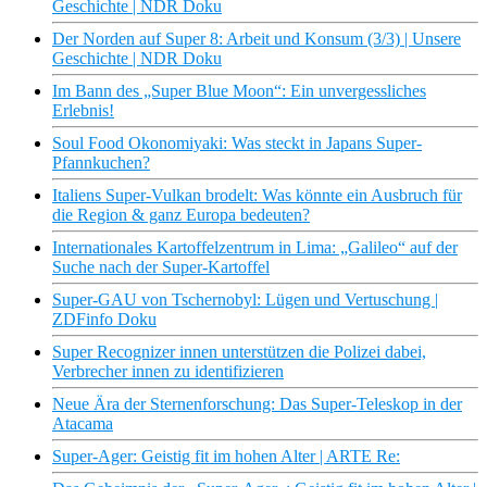
Geschichte | NDR Doku
Der Norden auf Super 8: Arbeit und Konsum (3/3) | Unsere
Geschichte | NDR Doku
Im Bann des „Super Blue Moon“: Ein unvergessliches
Erlebnis!
Soul Food Okonomiyaki: Was steckt in Japans Super-
Pfannkuchen?
Italiens Super-Vulkan brodelt: Was könnte ein Ausbruch für
die Region & ganz Europa bedeuten?
Internationales Kartoffelzentrum in Lima: „Galileo“ auf der
Suche nach der Super-Kartoffel
Super-GAU von Tschernobyl: Lügen und Vertuschung |
ZDFinfo Doku
Super Recognizer innen unterstützen die Polizei dabei,
Verbrecher innen zu identifizieren
Neue Ära der Sternenforschung: Das Super-Teleskop in der
Atacama
Super-Ager: Geistig fit im hohen Alter | ARTE Re: