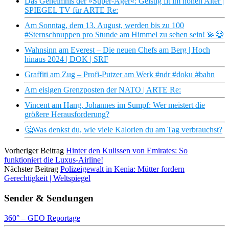
Das Geheimnis der »Super-Ager«: Geistig fit im hohen Alter |
SPIEGEL TV für ARTE Re:
Am Sonntag, dem 13. August, werden bis zu 100
#Sternschnuppen pro Stunde am Himmel zu sehen sein! 💫😍
Wahnsinn am Everest – Die neuen Chefs am Berg | Hoch
hinaus 2024 | DOK | SRF
Graffiti am Zug – Profi-Putzer am Werk #ndr #doku #bahn
Am eisigen Grenzposten der NATO | ARTE Re:
Vincent am Hang, Johannes im Sumpf: Wer meistert die
größere Herausforderung?
🤔Was denkst du, wie viele Kalorien du am Tag verbrauchst?
Vorheriger Beitrag
Hinter den Kulissen von Emirates: So
funktioniert die Luxus-Airline!
Nächster Beitrag
Polizeigewalt in Kenia: Mütter fordern
Gerechtigkeit | Weltspiegel
Sender & Sendungen
360° – GEO Reportage