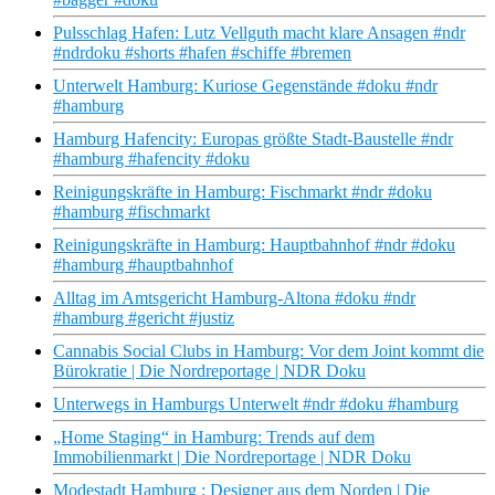
Pulsschlag Hafen: Lutz Vellguth macht klare Ansagen #ndr
#ndrdoku #shorts #hafen #schiffe #bremen
Unterwelt Hamburg: Kuriose Gegenstände #doku #ndr
#hamburg
Hamburg Hafencity: Europas größte Stadt-Baustelle #ndr
#hamburg #hafencity #doku
Reinigungskräfte in Hamburg: Fischmarkt #ndr #doku
#hamburg #fischmarkt
Reinigungskräfte in Hamburg: Hauptbahnhof #ndr #doku
#hamburg #hauptbahnhof
Alltag im Amtsgericht Hamburg-Altona #doku #ndr
#hamburg #gericht #justiz
Cannabis Social Clubs in Hamburg: Vor dem Joint kommt die
Bürokratie | Die Nordreportage | NDR Doku
Unterwegs in Hamburgs Unterwelt #ndr #doku #hamburg
„Home Staging“ in Hamburg: Trends auf dem
Immobilienmarkt | Die Nordreportage | NDR Doku
Modestadt Hamburg : Designer aus dem Norden | Die