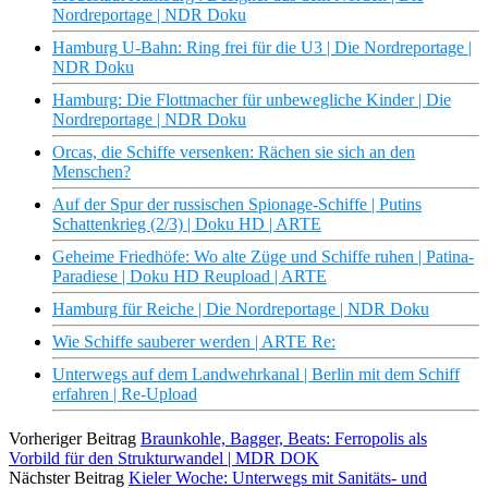
Nordreportage | NDR Doku
Hamburg U-Bahn: Ring frei für die U3 | Die Nordreportage |
NDR Doku
Hamburg: Die Flottmacher für unbewegliche Kinder | Die
Nordreportage | NDR Doku
Orcas, die Schiffe versenken: Rächen sie sich an den
Menschen?
Auf der Spur der russischen Spionage-Schiffe | Putins
Schattenkrieg (2/3) | Doku HD | ARTE
Geheime Friedhöfe: Wo alte Züge und Schiffe ruhen | Patina-
Paradiese | Doku HD Reupload | ARTE
Hamburg für Reiche | Die Nordreportage | NDR Doku
Wie Schiffe sauberer werden | ARTE Re:
Unterwegs auf dem Landwehrkanal | Berlin mit dem Schiff
erfahren | Re-Upload
Vorheriger Beitrag
Braunkohle, Bagger, Beats: Ferropolis als
Vorbild für den Strukturwandel | MDR DOK
Nächster Beitrag
Kieler Woche: Unterwegs mit Sanitäts- und