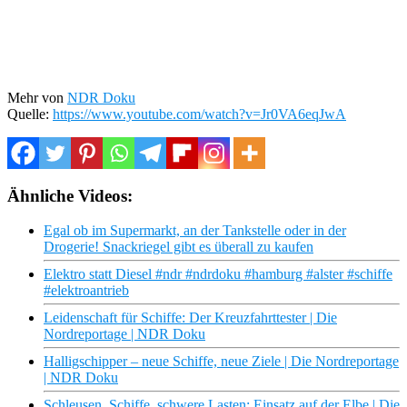
Mehr von
NDR Doku
Quelle:
https://www.youtube.com/watch?v=Jr0VA6eqJwA
Ähnliche Videos:
Egal ob im Supermarkt, an der Tankstelle oder in der
Drogerie! Snackriegel gibt es überall zu kaufen
Elektro statt Diesel #ndr #ndrdoku #hamburg #alster #schiffe
#elektroantrieb
Leidenschaft für Schiffe: Der Kreuzfahrttester | Die
Nordreportage | NDR Doku
Halligschipper – neue Schiffe, neue Ziele | Die Nordreportage
| NDR Doku
Schleusen, Schiffe, schwere Lasten: Einsatz auf der Elbe | Die