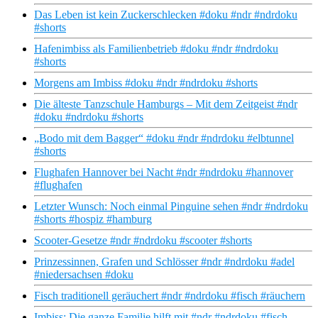
Das Leben ist kein Zuckerschlecken #doku #ndr #ndrdoku
#shorts
Hafenimbiss als Familienbetrieb #doku #ndr #ndrdoku
#shorts
Morgens am Imbiss #doku #ndr #ndrdoku #shorts
Die älteste Tanzschule Hamburgs – Mit dem Zeitgeist #ndr
#doku #ndrdoku #shorts
„Bodo mit dem Bagger“ #doku #ndr #ndrdoku #elbtunnel
#shorts
Flughafen Hannover bei Nacht #ndr #ndrdoku #hannover
#flughafen
Letzter Wunsch: Noch einmal Pinguine sehen #ndr #ndrdoku
#shorts #hospiz #hamburg
Scooter-Gesetze #ndr #ndrdoku #scooter #shorts
Prinzessinnen, Grafen und Schlösser #ndr #ndrdoku #adel
#niedersachsen #doku
Fisch traditionell geräuchert #ndr #ndrdoku #fisch #räuchern
Imbiss: Die ganze Familie hilft mit #ndr #ndrdoku #fisch