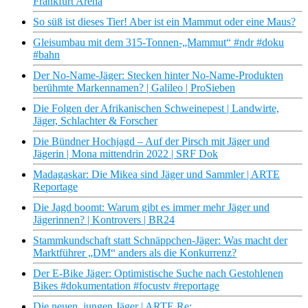
Frankfurt Arena
So süß ist dieses Tier! Aber ist ein Mammut oder eine Maus?
Gleisumbau mit dem 315-Tonnen-„Mammut“ #ndr #doku
#bahn
Der No-Name-Jäger: Stecken hinter No-Name-Produkten
berühmte Markennamen? | Galileo | ProSieben
Die Folgen der Afrikanischen Schweinepest | Landwirte,
Jäger, Schlachter & Forscher
Die Bündner Hochjagd – Auf der Pirsch mit Jäger und
Jägerin | Mona mittendrin 2022 | SRF Dok
Madagaskar: Die Mikea sind Jäger und Sammler | ARTE
Reportage
Die Jagd boomt: Warum gibt es immer mehr Jäger und
Jägerinnen? | Kontrovers | BR24
Stammkundschaft statt Schnäppchen-Jäger: Was macht der
Marktführer „DM“ anders als die Konkurrenz?
Der E-Bike Jäger: Optimistische Suche nach Gestohlenen
Bikes #dokumentation #focustv #reportage
Die neuen, jungen Jäger | ARTE Re: