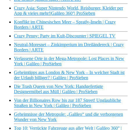
Crazy Asia: Super Nintendo World, Reisburger, Kleider per
App & vieles mehr!|Galileo 360°| ProSieben
Konflikt im Chinesischen Meer – Spratly-Inseln | Crazy
Borders | ARTE
Crazy Penny: Party im Kult-Discounter | SPIEGEL TV
Neutral-Moresnet – Zinkimperium im Dreiländereck | Crazy
Borders | ARTE
Verlassene Orte in der Mega-Metropole: Lost Places in New
York | Galileo | ProSieben
Geheimtipps aus London & New York – In welcher Stadt ist
der Urlaub billiger? | Galileo | ProSieben
Die Trash Queen von New York: Handgefertigte
Designermöbel aus Müll | Galileo | ProSieben
Von der Billionaires Row bis zur 187 Street! Unglaubliche
Straßen in New York | Galileo | ProSieben
Geheimnisse der Metropole: „Galileo“ und die verborgenen
Wunder von New York
Top 10: Verrückte Fahrzeuge aus aller Welt | Galileo 360° |