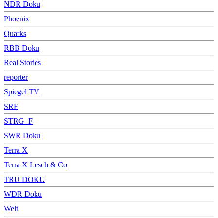
NDR Doku
Phoenix
Quarks
RBB Doku
Real Stories
reporter
Spiegel TV
SRF
STRG_F
SWR Doku
Terra X
Terra X Lesch & Co
TRU DOKU
WDR Doku
Welt