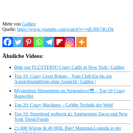
Mehr von
Galileo
Quelle:
https://www.youtube.com/watch?v=vdL9IS74GDk
Ähnliche Videos:
Bitte nur FLÜSTERN! Crazy Cafés in New York | Galileo
Top 10: Crazy Great Britain – Vom Chili-Eis bis zur
Aussichtsplattform ohne Aussicht | Galileo |
Mysteriöser Häuserturm im Nirgendwo!😳 – Top 10 Crazy
Bauwerke
Top 20: Crazy Machines – Größte Technik der Welt!
Top 10: Streetfood weltweit 🌮 Ameiseneier-Tacos und New
York Trend-Foods
21.000 Würste & 40.000L Bier! Mammut-Logistik in der