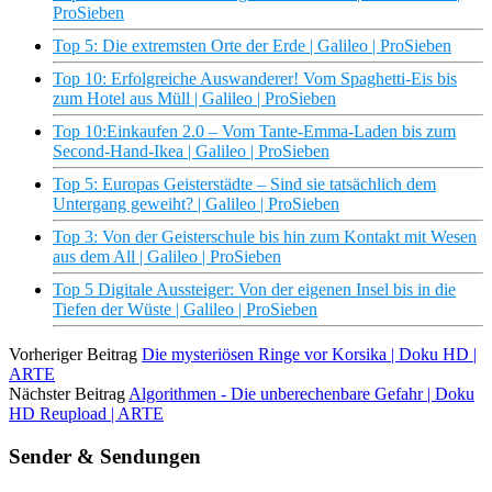
ProSieben
Top 5: Die extremsten Orte der Erde | Galileo | ProSieben
Top 10: Erfolgreiche Auswanderer! Vom Spaghetti-Eis bis
zum Hotel aus Müll | Galileo | ProSieben
Top 10:Einkaufen 2.0 – Vom Tante-Emma-Laden bis zum
Second-Hand-Ikea | Galileo | ProSieben
Top 5: Europas Geisterstädte – Sind sie tatsächlich dem
Untergang geweiht? | Galileo | ProSieben
Top 3: Von der Geisterschule bis hin zum Kontakt mit Wesen
aus dem All | Galileo | ProSieben
Top 5 Digitale Aussteiger: Von der eigenen Insel bis in die
Tiefen der Wüste | Galileo | ProSieben
Vorheriger Beitrag
Die mysteriösen Ringe vor Korsika | Doku HD |
ARTE
Nächster Beitrag
Algorithmen - Die unberechenbare Gefahr | Doku
HD Reupload | ARTE
Sender & Sendungen