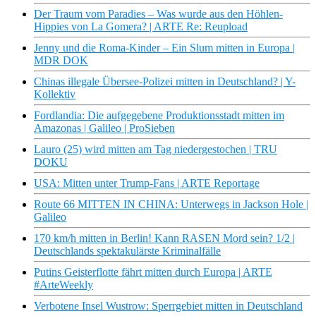
Der Traum vom Paradies – Was wurde aus den Höhlen-
Hippies von La Gomera? | ARTE Re: Reupload
Jenny und die Roma-Kinder – Ein Slum mitten in Europa |
MDR DOK
Chinas illegale Übersee-Polizei mitten in Deutschland? | Y-
Kollektiv
Fordlandia: Die aufgegebene Produktionsstadt mitten im
Amazonas | Galileo | ProSieben
Lauro (25) wird mitten am Tag niedergestochen | TRU
DOKU
USA: Mitten unter Trump-Fans | ARTE Reportage
Route 66 MITTEN IN CHINA: Unterwegs in Jackson Hole |
Galileo
170 km/h mitten in Berlin! Kann RASEN Mord sein? 1/2 |
Deutschlands spektakulärste Kriminalfälle
Putins Geisterflotte fährt mitten durch Europa | ARTE
#ArteWeekly
Verbotene Insel Wustrow: Sperrgebiet mitten in Deutschland