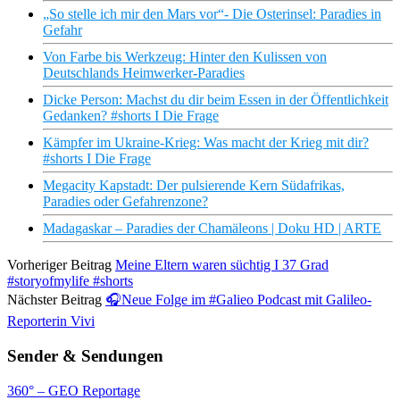
„So stelle ich mir den Mars vor“- Die Osterinsel: Paradies in
Gefahr
Von Farbe bis Werkzeug: Hinter den Kulissen von
Deutschlands Heimwerker-Paradies
Dicke Person: Machst du dir beim Essen in der Öffentlichkeit
Gedanken? #shorts I Die Frage
Kämpfer im Ukraine-Krieg: Was macht der Krieg mit dir?
#shorts I Die Frage
Megacity Kapstadt: Der pulsierende Kern Südafrikas,
Paradies oder Gefahrenzone?
Madagaskar – Paradies der Chamäleons | Doku HD | ARTE
Vorheriger Beitrag
Meine Eltern waren süchtig I 37 Grad
#storyofmylife #shorts
Nächster Beitrag
🎧Neue Folge im #Galieo Podcast mit Galileo-
Reporterin Vivi
Sender & Sendungen
360° – GEO Reportage