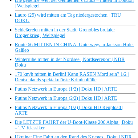
Die geheime Welt der Gentlemen’s Clubs – mitten in London
| Weltspiegel
Lauro (25) wird mitten am Tag niedergestochen | TRU
DOKU
Schießereien mitten in der Stadt: Grenobles brutaler
Drogenkrieg | Weltspiegel
Route 66 MITTEN IN CHINA: Unterwegs in Jackson Hole |
Galileo
Winterruhe mitten in der Nordsee | Nordseereport | NDR
Doku
170 km/h mitten in Berlin! Kann RASEN Mord sein? 1/2 |
Deutschlands spektakulärste Kriminalfälle
Putins Netzwerk in Europa (1/2) | Doku HD | ARTE
Putins Netzwerk in Europa (2/2) | Doku HD | ARTE
Putins Netzwerk in Europa (1/2) | Doku HD Reupload |
ARTE
Die LETZTE FAHRT der U-Boot-Klasse 206 Alpha | Doku
– TV Klassiker
Ukraine: Eine Fahrt an den Rand des Krieges | Doku | NDR