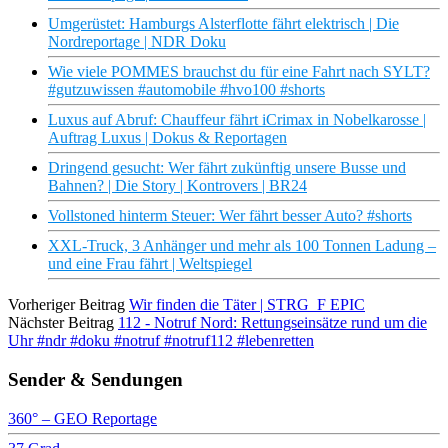
Umgerüstet: Hamburgs Alsterflotte fährt elektrisch | Die
Nordreportage | NDR Doku
Wie viele POMMES brauchst du für eine Fahrt nach SYLT?
#gutzuwissen #automobile #hvo100 #shorts
Luxus auf Abruf: Chauffeur fährt iCrimax in Nobelkarosse |
Auftrag Luxus | Dokus & Reportagen
Dringend gesucht: Wer fährt zukünftig unsere Busse und
Bahnen? | Die Story | Kontrovers | BR24
Vollstoned hinterm Steuer: Wer fährt besser Auto? #shorts
XXL-Truck, 3 Anhänger und mehr als 100 Tonnen Ladung –
und eine Frau fährt | Weltspiegel
Vorheriger Beitrag
Wir finden die Täter | STRG_F EPIC
Nächster Beitrag
112 - Notruf Nord: Rettungseinsätze rund um die
Uhr #ndr #doku #notruf #notruf112 #lebenretten
Sender & Sendungen
360° – GEO Reportage