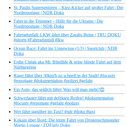
St. Paulis Supersenioren – Kiez-Kicker auf großer Fahrt | Die
Nordreportage | NDR Doku
Fahrt in die Trümmer – Hilfe für die Ukraine | Die
Nordreportage | NDR Doku
Fahrradunfall: LKW fährt über Zarahs Beine | TRU DOKU
#shorts #Fahrradunfall #lkw
Ocean Race: Fahrt ins Ungewisse (1/3) | Sportclub | NDR
Doku
Erdin Ciplak aka Mr. Blindlife & seine blinde Fahrt auf dem
Nürburgring
Raser fährt über 30km/h zu schnell in der Stadt! #focustv
#reportage #dokumentation #polizei #gefahr
Ein Auto, das seitlich fährt: Was will man mehr?😍
Schwerlaster fährt mit defekten Reifen! #dokumentation
#focustv #reportage #gefahr #polizei
Wer fährt tagsüber im Taxi? #ndr #doku #taxi
Kokain über Bord: Die letzte Fahrt von Drogenschmuggler
Martin Lepage | ZDFinfo Doku