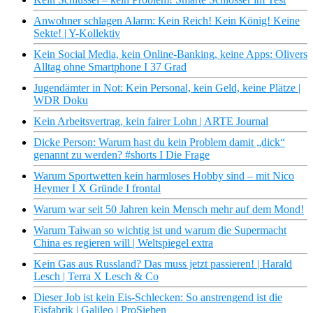
Anwohner schlagen Alarm: Kein Reich! Kein König! Keine
Sekte! | Y-Kollektiv
Kein Social Media, kein Online-Banking, keine Apps: Olivers
Alltag ohne Smartphone I 37 Grad
Jugendämter in Not: Kein Personal, kein Geld, keine Plätze |
WDR Doku
Kein Arbeitsvertrag, kein fairer Lohn | ARTE Journal
Dicke Person: Warum hast du kein Problem damit „dick“
genannt zu werden? #shorts I Die Frage
Warum Sportwetten kein harmloses Hobby sind – mit Nico
Heymer I X Gründe I frontal
Warum war seit 50 Jahren kein Mensch mehr auf dem Mond!
Warum Taiwan so wichtig ist und warum die Supermacht
China es regieren will | Weltspiegel extra
Kein Gas aus Russland? Das muss jetzt passieren! | Harald
Lesch | Terra X Lesch & Co
Dieser Job ist kein Eis-Schlecken: So anstrengend ist die
Eisfabrik | Galileo | ProSieben