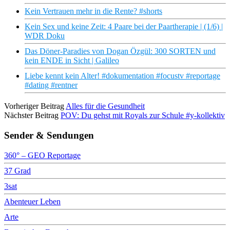
Kein Vertrauen mehr in die Rente? #shorts
Kein Sex und keine Zeit: 4 Paare bei der Paartherapie | (1/6) |
WDR Doku
Das Döner-Paradies von Dogan Özgül: 300 SORTEN und
kein ENDE in Sicht | Galileo
Liebe kennt kein Alter! #dokumentation #focustv #reportage
#dating #rentner
Vorheriger Beitrag
Alles für die Gesundheit
Nächster Beitrag
POV: Du gehst mit Royals zur Schule #y-kollektiv
Sender & Sendungen
360° – GEO Reportage
37 Grad
3sat
Abenteuer Leben
Arte