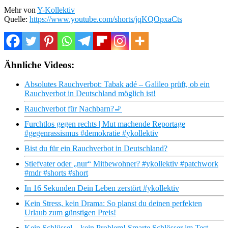
Mehr von
Y-Kollektiv
Quelle:
https://www.youtube.com/shorts/jqKQOpxaCts
Ähnliche Videos:
Absolutes Rauchverbot: Tabak adé – Galileo prüft, ob ein
Rauchverbot in Deutschland möglich ist!
Rauchverbot für Nachbarn?🚬
Furchtlos gegen rechts | Mut machende Reportage
#gegenrassismus #demokratie #ykollektiv
Bist du für ein Rauchverbot in Deutschland?
Stiefvater oder „nur“ Mitbewohner? #ykollektiv #patchwork
#mdr #shorts #short
In 16 Sekunden Dein Leben zerstört #ykollektiv
Kein Stress, kein Drama: So planst du deinen perfekten
Urlaub zum günstigen Preis!
Kein Schlüssel – kein Problem! Smarte Schlösser im Test