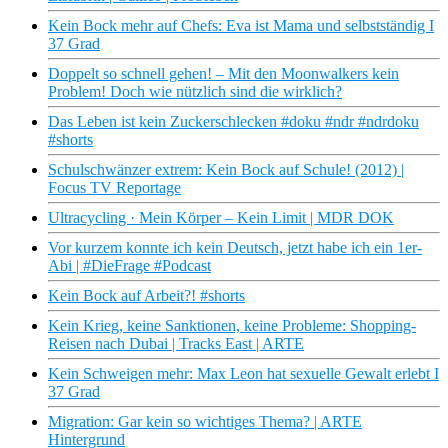
Kein Bock mehr auf Chefs: Eva ist Mama und selbstständig I
37 Grad
Doppelt so schnell gehen! – Mit den Moonwalkers kein
Problem! Doch wie nützlich sind die wirklich?
Das Leben ist kein Zuckerschlecken #doku #ndr #ndrdoku
#shorts
Schulschwänzer extrem: Kein Bock auf Schule! (2012) |
Focus TV Reportage
Ultracycling · Mein Körper – Kein Limit | MDR DOK
Vor kurzem konnte ich kein Deutsch, jetzt habe ich ein 1er-
Abi | #DieFrage #Podcast
Kein Bock auf Arbeit?! #shorts
Kein Krieg, keine Sanktionen, keine Probleme: Shopping-
Reisen nach Dubai | Tracks East | ARTE
Kein Schweigen mehr: Max Leon hat sexuelle Gewalt erlebt I
37 Grad
Migration: Gar kein so wichtiges Thema? | ARTE
Hintergrund