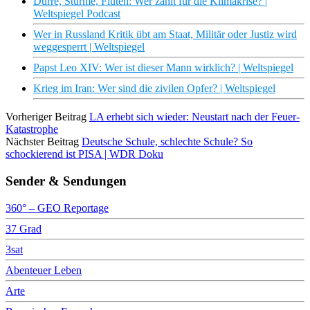
Dürre, Stürme, Fluten: Wer zahlt für die Klimakrise? |
Weltspiegel Podcast
Wer in Russland Kritik übt am Staat, Militär oder Justiz wird
weggesperrt | Weltspiegel
Papst Leo XIV: Wer ist dieser Mann wirklich? | Weltspiegel
Krieg im Iran: Wer sind die zivilen Opfer? | Weltspiegel
Vorheriger Beitrag
LA erhebt sich wieder: Neustart nach der Feuer-
Katastrophe
Nächster Beitrag
Deutsche Schule, schlechte Schule? So
schockierend ist PISA | WDR Doku
Sender & Sendungen
360° – GEO Reportage
37 Grad
3sat
Abenteuer Leben
Arte