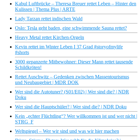
Kabul Luftbrücke – Theresa Breuer rettet Leben – Hinter den
Kulissen | Thema Plus | ARTE
Lady Tarzan rettet indischen Wald
Oslo: Tesla geht baden, eine schwimmende Sauna rettet?
Heavy Metal rettet Kirchen-Orgeln
Kevin rettet im Winter Leben I 37 Grad #storyofmylife
#shorts
3000 gepanzerte Mitbewohner: Dieser Mann rettet tausende
Schildkröten!
Rettet Auschwitz – Gedenken zwischen Massentourismus
und Neubaugebiet | MDR DOK
Wer sind die Autotuner? (S01/E02) | Wer sind die? | NDR
Doku
Wer sind die Hauptschüler? | Wer sind die? | NDR Doku
Kein „echter Flüchtling“? Wer willkommen ist und wer nicht |
STRG_F
Weltspiegel – Wer wir sind und was wir hier machen