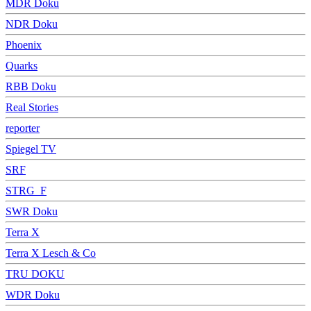
MDR Doku
NDR Doku
Phoenix
Quarks
RBB Doku
Real Stories
reporter
Spiegel TV
SRF
STRG_F
SWR Doku
Terra X
Terra X Lesch & Co
TRU DOKU
WDR Doku