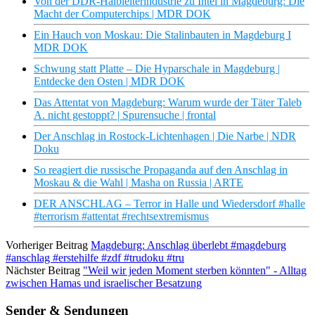
Von der DDR-Halbleiterindustrie zu Intel in Magdeburg: Die
Macht der Computerchips | MDR DOK
Ein Hauch von Moskau: Die Stalinbauten in Magdeburg I
MDR DOK
Schwung statt Platte – Die Hyparschale in Magdeburg |
Entdecke den Osten | MDR DOK
Das Attentat von Magdeburg: Warum wurde der Täter Taleb
A. nicht gestoppt? | Spurensuche | frontal
Der Anschlag in Rostock-Lichtenhagen | Die Narbe | NDR
Doku
So reagiert die russische Propaganda auf den Anschlag in
Moskau & die Wahl | Masha on Russia | ARTE
DER ANSCHLAG – Terror in Halle und Wiedersdorf #halle
#terrorism #attentat #rechtsextremismus
Vorheriger Beitrag
Magdeburg: Anschlag überlebt #magdeburg
#anschlag #erstehilfe #zdf #trudoku #tru
Nächster Beitrag
"Weil wir jeden Moment sterben könnten" - Alltag
zwischen Hamas und israelischer Besatzung
Sender & Sendungen