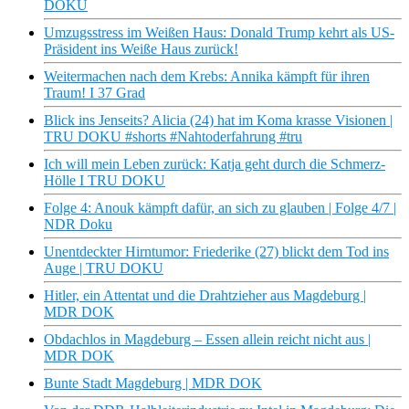
DOKU
Umzugsstress im Weißen Haus: Donald Trump kehrt als US-
Präsident ins Weiße Haus zurück!
Weitermachen nach dem Krebs: Annika kämpft für ihren
Traum! I 37 Grad
Blick ins Jenseits? Alicia (24) hat im Koma krasse Visionen |
TRU DOKU #shorts #Nahtoderfahrung #tru
Ich will mein Leben zurück: Katja geht durch die Schmerz-
Hölle I TRU DOKU
Folge 4: Anouk kämpft dafür, an sich zu glauben | Folge 4/7 |
NDR Doku
Unentdeckter Hirntumor: Friederike (27) blickt dem Tod ins
Auge | TRU DOKU
Hitler, ein Attentat und die Drahtzieher aus Magdeburg |
MDR DOK
Obdachlos in Magdeburg – Essen allein reicht nicht aus |
MDR DOK
Bunte Stadt Magdeburg | MDR DOK