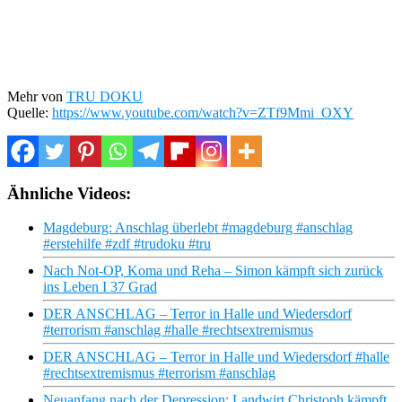
Mehr von
TRU DOKU
Quelle:
https://www.youtube.com/watch?v=ZTf9Mmi_OXY
Ähnliche Videos:
Magdeburg: Anschlag überlebt #magdeburg #anschlag
#erstehilfe #zdf #trudoku #tru
Nach Not-OP, Koma und Reha – Simon kämpft sich zurück
ins Leben I 37 Grad
DER ANSCHLAG – Terror in Halle und Wiedersdorf
#terrorism #anschlag #halle #rechtsextremismus
DER ANSCHLAG – Terror in Halle und Wiedersdorf #halle
#rechtsextremismus #terrorism #anschlag
Neuanfang nach der Depression: Landwirt Christoph kämpft