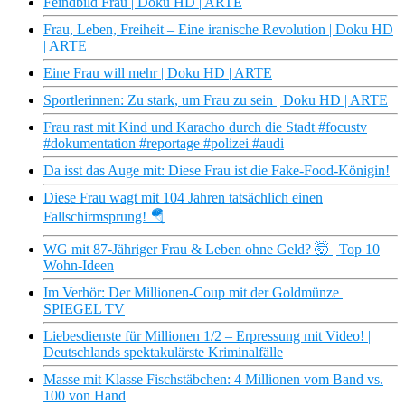
Feindbild Frau | Doku HD | ARTE
Frau, Leben, Freiheit – Eine iranische Revolution | Doku HD
| ARTE
Eine Frau will mehr | Doku HD | ARTE
Sportlerinnen: Zu stark, um Frau zu sein | Doku HD | ARTE
Frau rast mit Kind und Karacho durch die Stadt #focustv
#dokumentation #reportage #polizei #audi
Da isst das Auge mit: Diese Frau ist die Fake-Food-Königin!
Diese Frau wagt mit 104 Jahren tatsächlich einen
Fallschirmsprung! 🪂
WG mit 87-Jähriger Frau & Leben ohne Geld? 🤯 | Top 10
Wohn-Ideen
Im Verhör: Der Millionen-Coup mit der Goldmünze |
SPIEGEL TV
Liebesdienste für Millionen 1/2 – Erpressung mit Video! |
Deutschlands spektakulärste Kriminalfälle
Masse mit Klasse Fischstäbchen: 4 Millionen vom Band vs.
100 von Hand