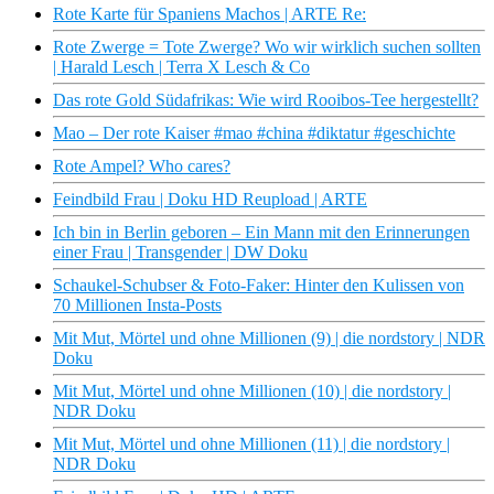
Rote Karte für Spaniens Machos | ARTE Re:
Rote Zwerge = Tote Zwerge? Wo wir wirklich suchen sollten
| Harald Lesch | Terra X Lesch & Co
Das rote Gold Südafrikas: Wie wird Rooibos-Tee hergestellt?
Mao – Der rote Kaiser #mao #china #diktatur #geschichte
Rote Ampel? Who cares?
Feindbild Frau | Doku HD Reupload | ARTE
Ich bin in Berlin geboren – Ein Mann mit den Erinnerungen
einer Frau | Transgender | DW Doku
Schaukel-Schubser & Foto-Faker: Hinter den Kulissen von
70 Millionen Insta-Posts
Mit Mut, Mörtel und ohne Millionen (9) | die nordstory | NDR
Doku
Mit Mut, Mörtel und ohne Millionen (10) | die nordstory |
NDR Doku
Mit Mut, Mörtel und ohne Millionen (11) | die nordstory |
NDR Doku