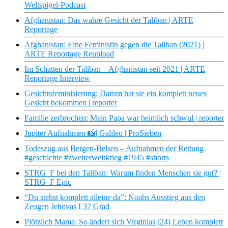
Weltspigel-Podcast
Afghanistan: Das wahre Gesicht der Taliban | ARTE
Reportage
Afghanistan: Eine Feministin gegen die Taliban (2021) |
ARTE Reportage Reupload
Im Schatten der Taliban – Afghanistan seit 2021 | ARTE
Reportage Interview
Gesichtsfeminisierung: Darum hat sie ein komplett neues
Gesicht bekommen | reporter
Familie zerbrochen: Mein Papa war heimlich schwul | reporter
Jupiter Aufnahmen 📸| Galileo | ProSieben
Todeszug aus Bergen-Belsen – Aufnahmen der Rettung
#geschichte #zweiterweltkrieg #1945 #shorts
STRG_F bei den Taliban: Warum finden Menschen sie gut? |
STRG_F Epic
“Du stehst komplett alleine da”: Noahs Ausstieg aus den
Zeugen Jehovas I 37 Grad
Plötzlich Mama: So ändert sich Virginias (24) Leben komplett