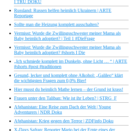
I TRU DOKU
Russland: Russen helfen heimlich Ukrainern | ARTE
Reportage
Sollte man die Heizung komplett ausschalten?
Vermisst: Wurde die Zwillingsschwester meiner Mama als
Baby heimlich adoptiert? | Teil 1 #DieFrage
Vermisst: Wurde die Zwillingsschwester meiner Mama als
Baby heimlich adoptiert? #shorts I Die
„Ich schmiede komplett im Dunkeln, ohne Licht … “ | ARTE
#shorts #post #traditionen
Gesund, lecker und komplett ohne Alkohol: „Galileo“ klärt
die wichtigsten Fragen zum 0,0% Bier!
Hier musst du heimlich Mathe lernen – der Grund ist krass!
Frauen unter den Taliban: Wie ist ihr Leben? | STRG_F
Afghanistan: Eine Reise zum Dach der Welt | Young
Adventurers | NDR Doku
Afghanistan: Krieg gegen den Terror | ZDFinfo Doku
X-Days Safran: Reporter Mario bei der Ernte eines der