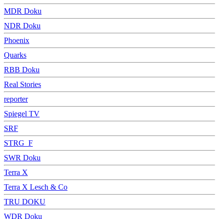
MDR Doku
NDR Doku
Phoenix
Quarks
RBB Doku
Real Stories
reporter
Spiegel TV
SRF
STRG_F
SWR Doku
Terra X
Terra X Lesch & Co
TRU DOKU
WDR Doku