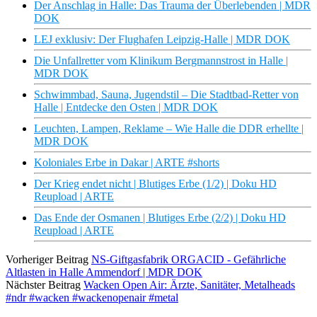
Der Anschlag in Halle: Das Trauma der Überlebenden | MDR
DOK
LEJ exklusiv: Der Flughafen Leipzig-Halle | MDR DOK
Die Unfallretter vom Klinikum Bergmannstrost in Halle |
MDR DOK
Schwimmbad, Sauna, Jugendstil – Die Stadtbad-Retter von
Halle | Entdecke den Osten | MDR DOK
Leuchten, Lampen, Reklame – Wie Halle die DDR erhellte |
MDR DOK
Koloniales Erbe in Dakar | ARTE #shorts
Der Krieg endet nicht | Blutiges Erbe (1/2) | Doku HD
Reupload | ARTE
Das Ende der Osmanen | Blutiges Erbe (2/2) | Doku HD
Reupload | ARTE
Vorheriger Beitrag
NS-Giftgasfabrik ORGACID - Gefährliche
Altlasten in Halle Ammendorf | MDR DOK
Nächster Beitrag
Wacken Open Air: Ärzte, Sanitäter, Metalheads
#ndr #wacken #wackenopenair #metal