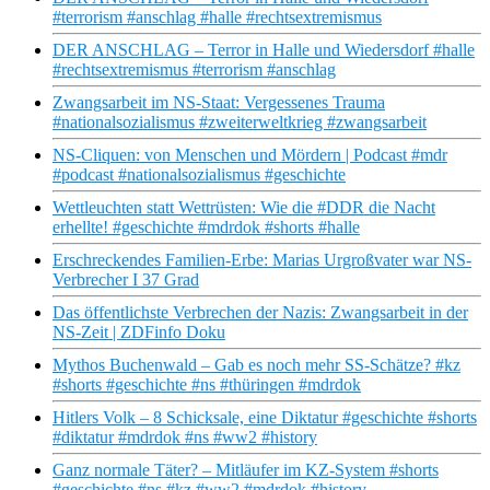
#terrorism #anschlag #halle #rechtsextremismus
DER ANSCHLAG – Terror in Halle und Wiedersdorf #halle
#rechtsextremismus #terrorism #anschlag
Zwangsarbeit im NS-Staat: Vergessenes Trauma
#nationalsozialismus #zweiterweltkrieg #zwangsarbeit
NS-Cliquen: von Menschen und Mördern | Podcast #mdr
#podcast #nationalsozialismus #geschichte
Wettleuchten statt Wettrüsten: Wie die #DDR die Nacht
erhellte! #geschichte #mdrdok #shorts #halle
Erschreckendes Familien-Erbe: Marias Urgroßvater war NS-
Verbrecher I 37 Grad
Das öffentlichste Verbrechen der Nazis: Zwangsarbeit in der
NS-Zeit | ZDFinfo Doku
Mythos Buchenwald – Gab es noch mehr SS-Schätze? #kz
#shorts #geschichte #ns #thüringen #mdrdok
Hitlers Volk – 8 Schicksale, eine Diktatur #geschichte #shorts
#diktatur #mdrdok #ns #ww2 #history
Ganz normale Täter? – Mitläufer im KZ-System #shorts
#geschichte #ns #kz #ww2 #mdrdok #history