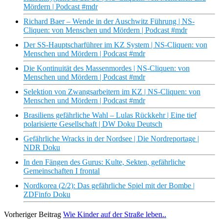
Mördern | Podcast #mdr
Richard Baer – Wende in der Auschwitz Führung | NS-
Cliquen: von Menschen und Mördern | Podcast #mdr
Der SS-Hauptscharführer im KZ System | NS-Cliquen: von
Menschen und Mördern | Podcast #mdr
Die Kontinuität des Massenmordes | NS-Cliquen: von
Menschen und Mördern | Podcast #mdr
Selektion von Zwangsarbeitern im KZ | NS-Cliquen: von
Menschen und Mördern | Podcast #mdr
Brasiliens gefährliche Wahl – Lulas Rückkehr | Eine tief
polarisierte Gesellschaft | DW Doku Deutsch
Gefährliche Wracks in der Nordsee | Die Nordreportage |
NDR Doku
In den Fängen des Gurus: Kulte, Sekten, gefährliche
Gemeinschaften I frontal
Nordkorea (2/2): Das gefährliche Spiel mit der Bombe |
ZDFinfo Doku
Vorheriger Beitrag
Wie Kinder auf der Straße leben..