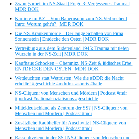
Zwangsarbeit im NS-Staat | Folge 3: Vergessenes Trauma |
MDR DOK
Karriere im KZ – Vom Bauernsohn zum NS-Verbrecher |
Intro: Worum geht’s? | MDR DOK
Die NS-Krankenmorde – Der lange Schatten von Pirna
Sonnenstein | Entdecke den Osten | MDR DOK
Vertreibung aus dem Sudetenland 1945: Trauma mit tiefen
Wurzeln in der NS-Zeit | MDR DOK
Kaufhaus Schocken – Chemnitz, NS-Zeit & jüdisches Erbe |
ENTDECKE DEN OSTEN | MDR DOK
Wettleuchten statt Wettrüsten: Wie die #DDR die Nacht
erhellte! #geschichte #mdrdok #shorts #halle
NS-Cliquen: von Menschen und Mördern | Podcast #mdr
#podcast #nationalsozialismus #geschichte
Mitteldeutschland als Zentrum der SS? | NS-Cliquen: von
Menschen und Mördern | Podcast #mdr
Zusätzliche Raubhelfer für Auschwitz | NS-Cliquen: von
Menschen und Mördern | Podcast #mdr
Rassenhygiene in der SS | NS-Cliquen: von Menschen und