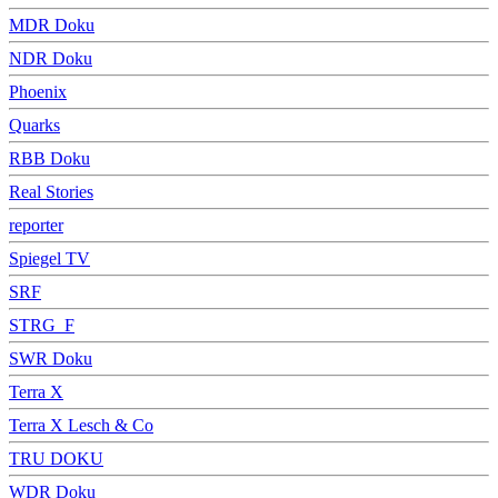
MDR Doku
NDR Doku
Phoenix
Quarks
RBB Doku
Real Stories
reporter
Spiegel TV
SRF
STRG_F
SWR Doku
Terra X
Terra X Lesch & Co
TRU DOKU
WDR Doku