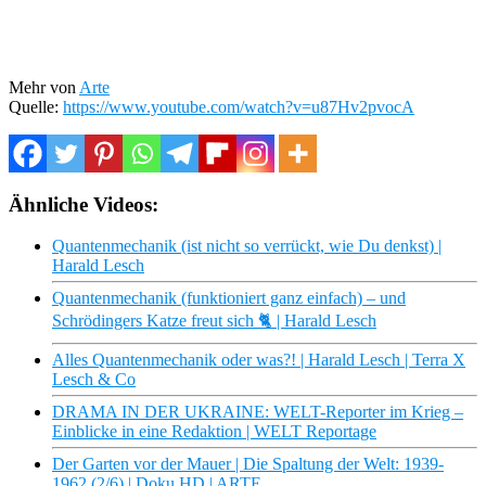
Mehr von
Arte
Quelle:
https://www.youtube.com/watch?v=u87Hv2pvocA
Ähnliche Videos:
Quantenmechanik (ist nicht so verrückt, wie Du denkst) |
Harald Lesch
Quantenmechanik (funktioniert ganz einfach) – und
Schrödingers Katze freut sich 🐈 | Harald Lesch
Alles Quantenmechanik oder was?! | Harald Lesch | Terra X
Lesch & Co
DRAMA IN DER UKRAINE: WELT-Reporter im Krieg –
Einblicke in eine Redaktion | WELT Reportage
Der Garten vor der Mauer | Die Spaltung der Welt: 1939-
1962 (2/6) | Doku HD | ARTE