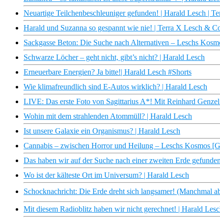
Neuartige Teilchenbeschleuniger gefunden! | Harald Lesch | T
Harald und Suzanna so gespannt wie nie! | Terra X Lesch & Co
Sackgasse Beton: Die Suche nach Alternativen – Leschs Kosm
Schwarze Löcher – geht nicht, gibt’s nicht? | Harald Lesch
Erneuerbare Energien? Ja bitte!| Harald Lesch #Shorts
Wie klimafreundlich sind E-Autos wirklich? | Harald Lesch
LIVE: Das erste Foto von Sagittarius A*! Mit Reinhard Genze
Wohin mit dem strahlenden Atommüll? | Harald Lesch
Ist unsere Galaxie ein Organismus? | Harald Lesch
Cannabis – zwischen Horror und Heilung – Leschs Kosmos [G
Das haben wir auf der Suche nach einer zweiten Erde gefunden
Wo ist der kälteste Ort im Universum? | Harald Lesch
Schocknachricht: Die Erde dreht sich langsamer! (Manchmal ab
Mit diesem Radioblitz haben wir nicht gerechnet! | Harald Les