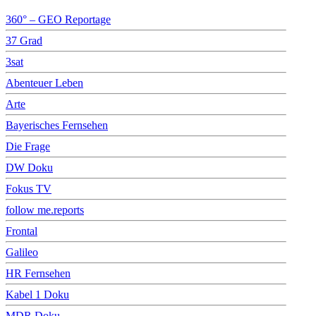
360° – GEO Reportage
37 Grad
3sat
Abenteuer Leben
Arte
Bayerisches Fernsehen
Die Frage
DW Doku
Fokus TV
follow me.reports
Frontal
Galileo
HR Fernsehen
Kabel 1 Doku
MDR Doku