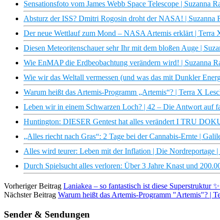
Sensationsfoto vom James Webb Space Telescope | Suzanna Ra
Absturz der ISS? Dmitri Rogosin droht der NASA! | Suzanna 
Der neue Wettlauf zum Mond – NASA Artemis erklärt | Terra
Diesen Meteoritenschauer sehr Ihr mit dem bloßen Auge | Suz
Wie EnMAP die Erdbeobachtung verändern wird! | Suzanna Ra
Wie wir das Weltall vermessen (und was das mit Dunkler Energ
Warum heißt das Artemis-Programm „Artemis“? | Terra X Les
Leben wir in einem Schwarzen Loch? | 42 – Die Antwort auf fa
Huntington: DIESER Gentest hat alles verändert I TRU DOK
„Alles riecht nach Gras“: 2 Tage bei der Cannabis-Ernte | Galil
Alles wird teurer: Leben mit der Inflation | Die Nordreportag
Durch Spielsucht alles verloren: Über 3 Jahre Knast und 200.0
Vorheriger Beitrag
Laniakea – so fantastisch ist diese Superstruktur 
Nächster Beitrag
Warum heißt das Artemis-Programm "Artemis"? | T
Sender & Sendungen