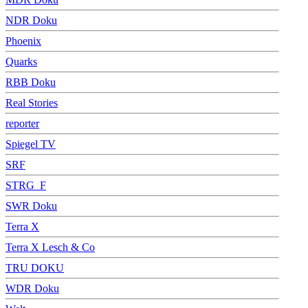
NDR Doku
Phoenix
Quarks
RBB Doku
Real Stories
reporter
Spiegel TV
SRF
STRG_F
SWR Doku
Terra X
Terra X Lesch & Co
TRU DOKU
WDR Doku