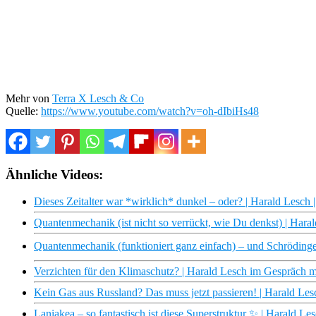
Mehr von
Terra X Lesch & Co
Quelle:
https://www.youtube.com/watch?v=oh-dIbiHs48
Ähnliche Videos:
Dieses Zeitalter war *wirklich* dunkel – oder? | Harald Lesch
Quantenmechanik (ist nicht so verrückt, wie Du denkst) | Hara
Quantenmechanik (funktioniert ganz einfach) – und Schrödinger
Verzichten für den Klimaschutz? | Harald Lesch im Gespräch m
Kein Gas aus Russland? Das muss jetzt passieren! | Harald Le
Laniakea – so fantastisch ist diese Superstruktur ✨ | Harald L