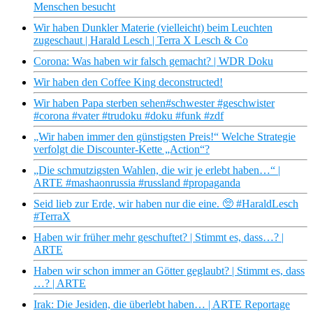
Menschen besucht
Wir haben Dunkler Materie (vielleicht) beim Leuchten
zugeschaut | Harald Lesch | Terra X Lesch & Co
Corona: Was haben wir falsch gemacht? | WDR Doku
Wir haben den Coffee King deconstructed!
Wir haben Papa sterben sehen#schwester #geschwister
#corona #vater #trudoku #doku #funk #zdf
„Wir haben immer den günstigsten Preis!“ Welche Strategie
verfolgt die Discounter-Kette „Action“?
„Die schmutzigsten Wahlen, die wir je erlebt haben…“ |
ARTE #mashaonrussia #russland #propaganda
Seid lieb zur Erde, wir haben nur die eine. 🥺 #HaraldLesch
#TerraX
Haben wir früher mehr geschuftet? | Stimmt es, dass…? |
ARTE
Haben wir schon immer an Götter geglaubt? | Stimmt es, dass
…? | ARTE
Irak: Die Jesiden, die überlebt haben… | ARTE Reportage