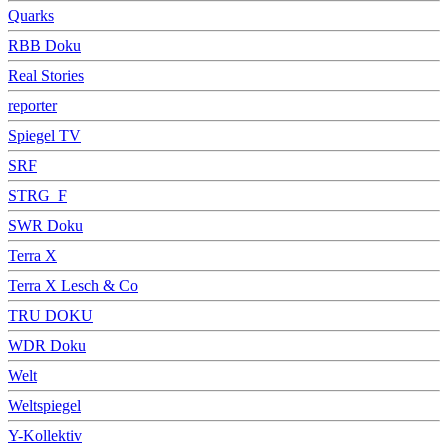
Quarks
RBB Doku
Real Stories
reporter
Spiegel TV
SRF
STRG_F
SWR Doku
Terra X
Terra X Lesch & Co
TRU DOKU
WDR Doku
Welt
Weltspiegel
Y-Kollektiv