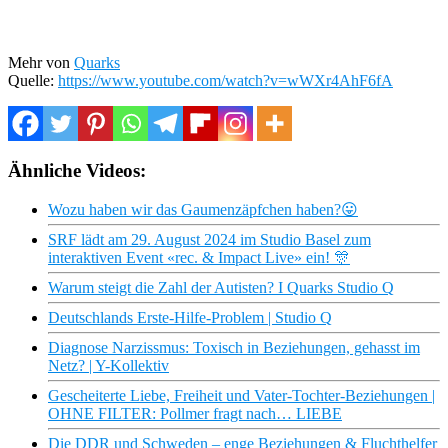
Mehr von
Quarks
Quelle:
https://www.youtube.com/watch?v=wWXr4AhF6fA
Ähnliche Videos:
Wozu haben wir das Gaumenzäpfchen haben?😛
SRF lädt am 29. August 2024 im Studio Basel zum
interaktiven Event «rec. & Impact Live» ein! 🎊
Warum steigt die Zahl der Autisten? I Quarks Studio Q
Deutschlands Erste-Hilfe-Problem | Studio Q
Diagnose Narzissmus: Toxisch in Beziehungen, gehasst im
Netz? | Y-Kollektiv
Gescheiterte Liebe, Freiheit und Vater-Tochter-Beziehungen |
OHNE FILTER: Pollmer fragt nach… LIEBE
Die DDR und Schweden – enge Beziehungen & Fluchthelfer